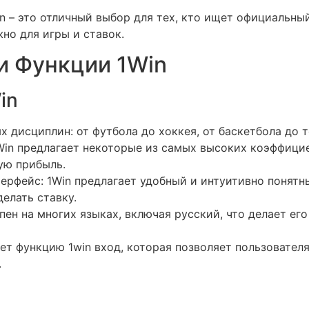
Call us
n – это отличный выбор для тех, кто ищет официальны
жно для игры и ставок.
и Функции 1Win
in
 дисциплин: от футбола до хоккея, от баскетбола до т
in предлагает некоторые из самых высоких коэффицие
ую прибыль.
рфейс: 1Win предлагает удобный и интуитивно понятн
делать ставку.
пен на многих языках, включая русский, что делает ег
ает функцию 1win вход, которая позволяет пользовател
.