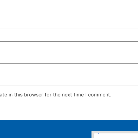
te in this browser for the next time I comment.