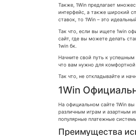
Также, 1Win предлагает множе
интерфейс, а также широкий с
ставок, то 1Win – это идеальны
Так что, если вы ищете 1win о
сайт, где вы можете делать ста
1win бк.
Начните свой путь к успешным 
что вам нужно для комфортной
Так что, не откладывайте и нач
1Win Официаль
На официальном сайте 1Win вы 
различным играм и азартным иг
популярные платежные системы
Преимущества исп