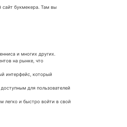
й сайт букмекера. Там вы
енниса и многих других.
нтов на рынке, что
ый интерфейс, который
о доступным для пользователей
ям легко и быстро войти в свой