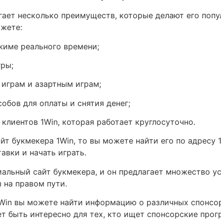
гает несколько преимуществ, которые делают его попу
ожете:
ежиме реального времени;
гры;
k Appointment Now
 играм и азартным играм;
обов для оплаты и снятия денег;
 Years of Experience
 клиентов 1Win, которая работает круглосуточно.
Point Checkup
0% Genuine Spareparts
т букмекера 1Win, то вы можете найти его по адресу 
авки и начать играть.
fessionally Trained Experts
7 Road Assistance
иальный сайт букмекера, и он предлагает множество ус
 на правом пути.
Whatsapp us
1Win вы можете найти информацию о различных спонсо
т быть интересно для тех, кто ищет спонсорские про