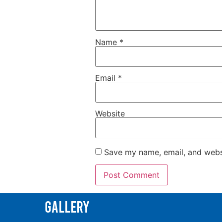
Name
*
Email
*
Website
Save my name, email, and websi
Gallery