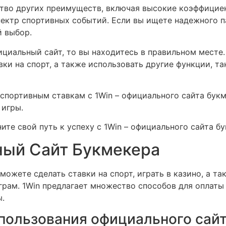
ство других преимуществ, включая высокие коэффицие
пектр спортивных событий. Если вы ищете надежного п
й выбор.
фициальный сайт, то вы находитесь в правильном месте
вки на спорт, а также использовать другие функции, так
спортивным ставкам с 1Win – официального сайта букм
 игры.
ните свой путь к успеху с 1Win – официального сайта б
ный Сайт Букмекера
можете сделать ставки на спорт, играть в казино, а та
рам. 1Win предлагает множество способов для оплаты 
.
ользования официального сайт