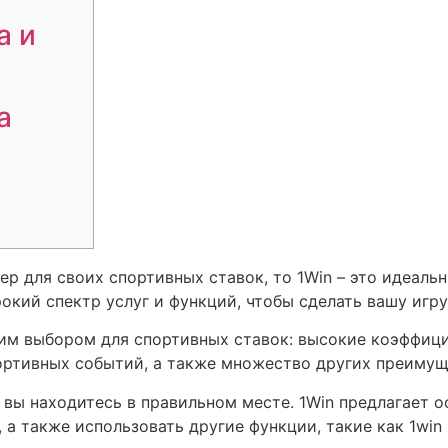
а и
а
р для своих спортивных ставок, то 1Win – это идеаль
окий спектр услуг и функций, чтобы сделать вашу игру
шим выбором для спортивных ставок: высокие коэффиц
ортивных событий, а также множество других преимущ
о вы находитесь в правильном месте. 1Win предлагает о
 а также использовать другие функции, такие как 1win в