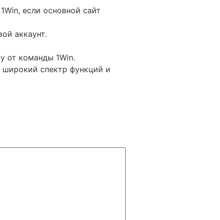
 1Win, если основной сайт
вой аккаунт.
.
у от команды 1Win.
т широкий спектр функций и