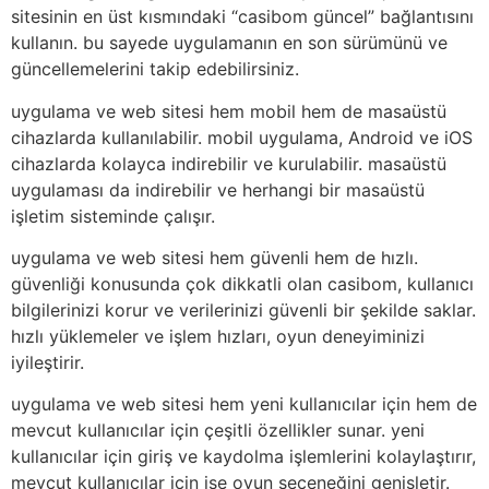
sitesinin en üst kısmındaki “casibom güncel” bağlantısını
kullanın. bu sayede uygulamanın en son sürümünü ve
güncellemelerini takip edebilirsiniz.
uygulama ve web sitesi hem mobil hem de masaüstü
cihazlarda kullanılabilir. mobil uygulama, Android ve iOS
cihazlarda kolayca indirebilir ve kurulabilir. masaüstü
uygulaması da indirebilir ve herhangi bir masaüstü
işletim sisteminde çalışır.
uygulama ve web sitesi hem güvenli hem de hızlı.
güvenliği konusunda çok dikkatli olan casibom, kullanıcı
bilgilerinizi korur ve verilerinizi güvenli bir şekilde saklar.
hızlı yüklemeler ve işlem hızları, oyun deneyiminizi
iyileştirir.
uygulama ve web sitesi hem yeni kullanıcılar için hem de
mevcut kullanıcılar için çeşitli özellikler sunar. yeni
kullanıcılar için giriş ve kaydolma işlemlerini kolaylaştırır,
mevcut kullanıcılar için ise oyun seçeneğini genişletir.