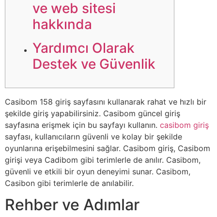
ve web sitesi
hakkında
Yardımcı Olarak
Destek ve Güvenlik
Casibom 158 giriş sayfasını kullanarak rahat ve hızlı bir
şekilde giriş yapabilirsiniz. Casibom güncel giriş
sayfasına erişmek için bu sayfayı kullanın.
casibom giriş
sayfası, kullanıcıların güvenli ve kolay bir şekilde
oyunlarına erişebilmesini sağlar. Casibom giriş, Casibom
girişi veya Cadibom gibi terimlerle de anılır. Casibom,
güvenli ve etkili bir oyun deneyimi sunar. Casibom,
Casibon gibi terimlerle de anılabilir.
Rehber ve Adımlar