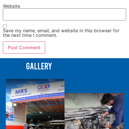
Website
Save my name, email, and website in this browser for
the next time I comment.
Gallery