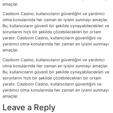
amaçlar.
Casibom Casino, kullanıcıların güvenliğini ve yardımcı
olma konularında her zaman en iyisini sunmayı amaçlar.
Bu, kullanıcıların güvenli bir şekilde oynayabilecekleri ve
sorunlarını hızlı bir şekilde çözebilecekleri bir ortam
yaratır. Casibom Casino, kullanıcıların güvenliğini ve
yardımcı olma konularında her zaman en iyisini sunmayı
amaçlar.
Casibom Casino, kullanıcıların güvenliğini ve yardımcı
olma konularında her zaman en iyisini sunmayı amaçlar.
Bu, kullanıcıların güvenli bir şekilde oynayabilecekleri ve
sorunlarını hızlı bir şekilde çözebilecekleri bir ortam
yaratır. Casibom Casino, kullanıcıların güvenliğini ve
yardımcı olma konularında her zaman en iyisini sunmayı
amaçlar.
Leave a Reply