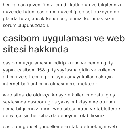
her zaman güvenliğiniz için dikkatli olun ve bilgilerinizi
güvende tutun. casibom, güvenliği en üst düzeyde ön
planda tutar, ancak kendi bilgilerinizi korumak sizin
sorumluluğunuzdadır.
casibom uygulaması ve web
sitesi hakkında
casibom uygulamasını indirip kurun ve hemen giriş
yapın. casibom 158 giriş sayfasına gidin ve kullanıcı
adınızı ve şifrenizi girin. uygulamayı kullanmak için
internet bağlantınızın olması gerekmektedir.
web sitesi de oldukça kolay ve kullanıcı dostu. giriş
sayfasında casibom giris yazısını tıklayın ve oturum
açma bilgilerinizi girin. web sitesi mobil ve tabletlerde
de iyi çalışır, her cihazda deneyimli olabilirsiniz.
casibom güncel güncellemeleri takip etmek için web