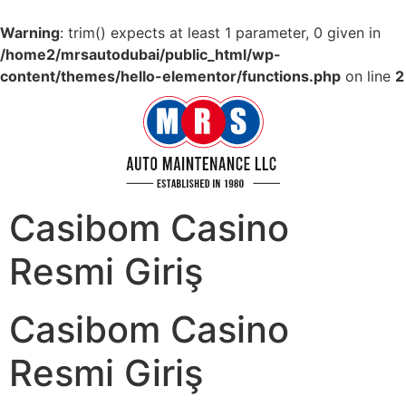
Warning
: trim() expects at least 1 parameter, 0 given in
/home2/mrsautodubai/public_html/wp-
content/themes/hello-elementor/functions.php
on line
2
Casibom Casino
Resmi Giriş
Casibom Casino
Resmi Giriş