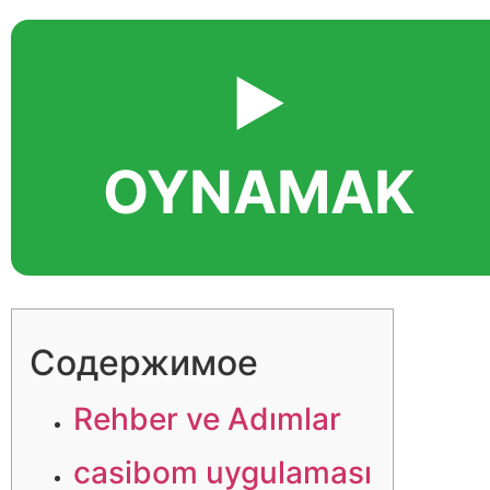
▶️
OYNAMAK
Содержимое
Rehber ve Adımlar
casibom uygulaması