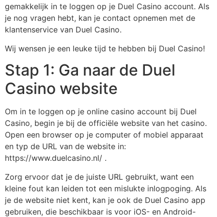
gemakkelijk in te loggen op je Duel Casino account. Als
je nog vragen hebt, kan je contact opnemen met de
klantenservice van Duel Casino.
Wij wensen je een leuke tijd te hebben bij Duel Casino!
Stap 1: Ga naar de Duel
Casino website
Om in te loggen op je online casino account bij Duel
Casino, begin je bij de officiële website van het casino.
Open een browser op je computer of mobiel apparaat
en typ de URL van de website in:
https://www.duelcasino.nl/ .
Zorg ervoor dat je de juiste URL gebruikt, want een
kleine fout kan leiden tot een mislukte inlogpoging. Als
je de website niet kent, kan je ook de Duel Casino app
gebruiken, die beschikbaar is voor iOS- en Android-