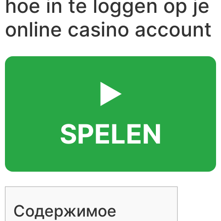
hoe in te loggen op je
online casino account
▶️
SPELEN
Содержимое