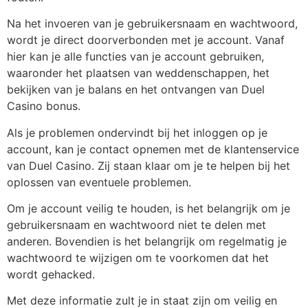
Na het invoeren van je gebruikersnaam en wachtwoord,
wordt je direct doorverbonden met je account. Vanaf
hier kan je alle functies van je account gebruiken,
waaronder het plaatsen van weddenschappen, het
bekijken van je balans en het ontvangen van Duel
Casino bonus.
Als je problemen ondervindt bij het inloggen op je
account, kan je contact opnemen met de klantenservice
van Duel Casino. Zij staan klaar om je te helpen bij het
oplossen van eventuele problemen.
Om je account veilig te houden, is het belangrijk om je
gebruikersnaam en wachtwoord niet te delen met
anderen. Bovendien is het belangrijk om regelmatig je
wachtwoord te wijzigen om te voorkomen dat het
wordt gehacked.
Met deze informatie zult je in staat zijn om veilig en