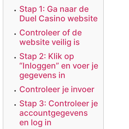
Stap 1: Ga naar de
Duel Casino website
Controleer of de
website veilig is
Stap 2: Klik op
“Inloggen” en voer je
gegevens in
Controleer je invoer
Stap 3: Controleer je
accountgegevens
en log in