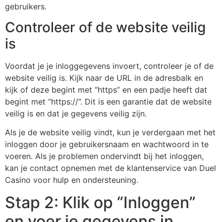
gebruikers.
Controleer of de website veilig
is
Voordat je je inloggegevens invoert, controleer je of de
website veilig is. Kijk naar de URL in de adresbalk en
kijk of deze begint met “https” en een padje heeft dat
begint met “https://”. Dit is een garantie dat de website
veilig is en dat je gegevens veilig zijn.
Als je de website veilig vindt, kun je verdergaan met het
inloggen door je gebruikersnaam en wachtwoord in te
voeren. Als je problemen ondervindt bij het inloggen,
kan je contact opnemen met de klantenservice van Duel
Casino voor hulp en ondersteuning.
Stap 2: Klik op “Inloggen”
en voer je gegevens in