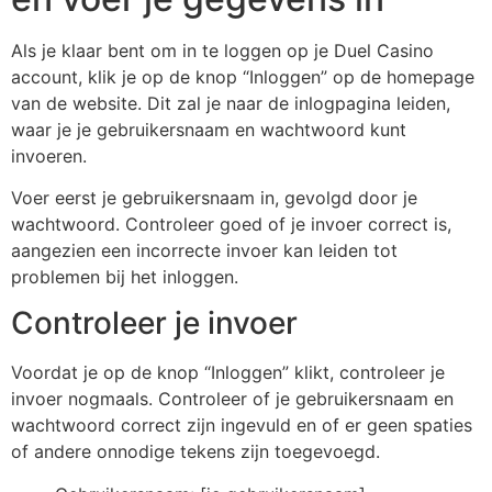
Als je klaar bent om in te loggen op je Duel Casino
account, klik je op de knop “Inloggen” op de homepage
van de website. Dit zal je naar de inlogpagina leiden,
waar je je gebruikersnaam en wachtwoord kunt
invoeren.
Voer eerst je gebruikersnaam in, gevolgd door je
wachtwoord. Controleer goed of je invoer correct is,
aangezien een incorrecte invoer kan leiden tot
problemen bij het inloggen.
Controleer je invoer
Voordat je op de knop “Inloggen” klikt, controleer je
invoer nogmaals. Controleer of je gebruikersnaam en
wachtwoord correct zijn ingevuld en of er geen spaties
of andere onnodige tekens zijn toegevoegd.