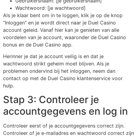
Gebruikersnaam: [je gebruikersnaam]
Wachtwoord: [je wachtwoord]
Book Appointment Now
Als je klaar bent om in te loggen, klik je op de knop
“Inloggen” en je wordt direct naar je Duel Casino
40+ Years of Experience
account geleid. Vanaf hier kan je genieten van alle
voordelen van je account, waaronder de Duel Casino
21 Point Checkup
bonus en de Duel Casino app.
100% Genuine Spareparts
Professionally Trained Experts
Herinner je dat je account veilig is en dat je
24*7 Road Assistance
wachtwoord strikt geheim moet blijven. Als je
problemen ondervind bij het inloggen, neem dan
contact op met de Duel Casino klantenservice voor
Whatsapp us
hulp.
Stap 3: Controleer je
Call us
accountgegevens en log in
Controleer eerst of je accountgegevens correct zijn.
Controleer of je e-mailadres en wachtwoord correct zijn