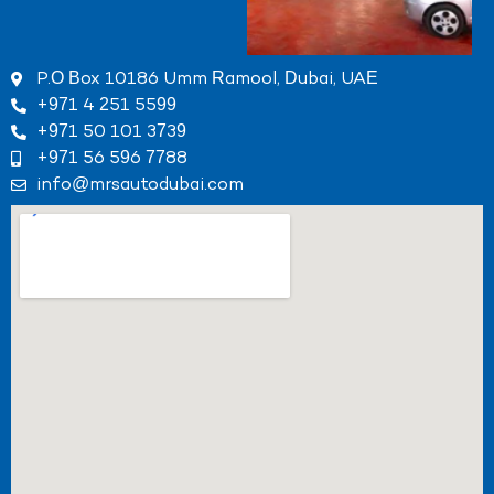
P.O Box 10186 Umm Ramool, Dubai, UAE
+971 4 251 5599
+971 50 101 3739
+971 56 596 7788
info@mrsautodubai.com