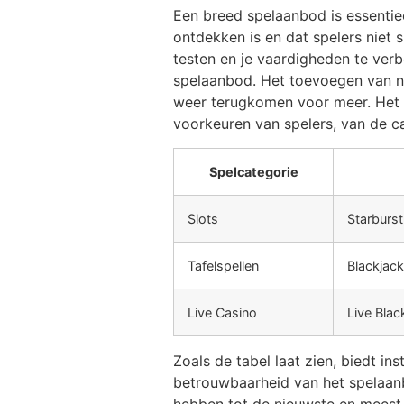
Een breed spelaanbod is essentiee
ontdekken is en dat spelers niet 
testen en je vaardigheden te verbe
spelaanbod. Het toevoegen van nie
weer terugkomen voor meer. Het is
voorkeuren van spelers, van de cas
Spelcategorie
Slots
Starburs
Tafelspellen
Blackjack
Live Casino
Live Blac
Zoals de tabel laat zien, biedt i
betrouwbaarheid van het spelaan
hebben tot de nieuwste en meest p