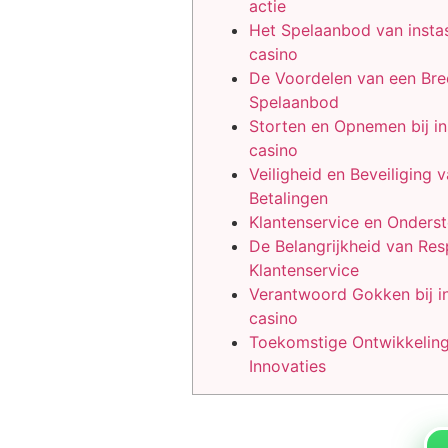
actie
Het Spelaanbod van insta
casino
De Voordelen van een Br
Spelaanbod
Storten en Opnemen bij in
casino
Veiligheid en Beveiliging 
Betalingen
Klantenservice en Onders
De Belangrijkheid van Re
Klantenservice
Verantwoord Gokken bij i
casino
Toekomstige Ontwikkelin
Innovaties