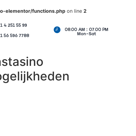
o-elementor/functions.php
on line
2
1 4 251 55 99
08.00 AM : 07.00 PM
Mon-Sat
1 56 596 7788
nstasino
ogelijkheden