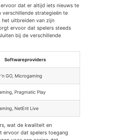
rvoor dat er altijd iets nieuws te
 verschillende strategieën te
 het uitbreiden van zijn
orgt ervoor dat spelers steeds
uiten bij de verschillende
Softwareproviders
y’n GO, Microgaming
aming, Pragmatic Play
aming, NetEnt Live
s, wat de kwaliteit en
 ervoor dat spelers toegang
iezen voor een casino dat