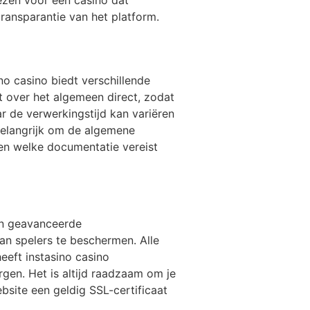
ransparantie van het platform.
no casino biedt verschillende
t over het algemeen direct, zodat
 de verwerkingstijd kan variëren
belangrijk om de algemene
en welke documentatie vereist
van geavanceerde
an spelers te beschermen. Alle
eeft instasino casino
gen. Het is altijd raadzaam om je
site een geldig SSL-certificaat