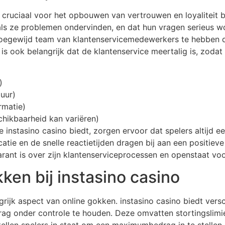
 cruciaal voor het opbouwen van vertrouwen en loyaliteit bi
ls ze problemen ondervinden, en dat hun vragen serieus w
toegewijd team van klantenservicemedewerkers te hebben d
s ook belangrijk dat de klantenservice meertalig is, zodat 
)
uur)
rmatie)
hikbaarheid kan variëren)
e instasino casino biedt, zorgen ervoor dat spelers altijd
atie en de snelle reactietijden dragen bij aan een positieve 
rant is over zijn klantenserviceprocessen en openstaat vo
en bij instasino casino
ijk aspect van online gokken. instasino casino biedt versc
ag onder controle te houden. Deze omvatten stortingslimiet