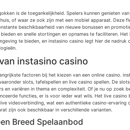
gokken is de toegankelijkheid. Spelers kunnen genieten van
uis, of waar ze ook zijn met een mobiel apparaat. Deze flex
onstante beschikbaarheid van nieuwe bonussen en promoties
e bieden en snelle stortingen en opnames te faciliteren. Het 
geving te bieden, en instasino casino legt hier de nadruk
logieën.
an instasino casino
ngrijkste factoren bij het kiezen van een online casino. ins
waaronder slots, tafelspellen en live casino spellen. De slot
en variëren in thema en complexiteit. Of je nu op zoek be
eerde functies, er is voor ieder wat wils. Het live casino
live videoverbinding, wat een authentieke casino-ervaring c
rat zijn ook beschikbaar in verschillende varianten.
een Breed Spelaanbod