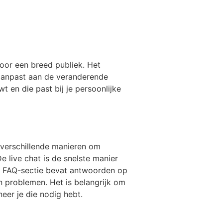
oor een breed publiek. Het
h aanpast aan de veranderende
t en die past bij je persoonlijke
t verschillende manieren om
 live chat is de snelste manier
De FAQ-sectie bevat antwoorden op
n problemen. Het is belangrijk om
neer je die nodig hebt.