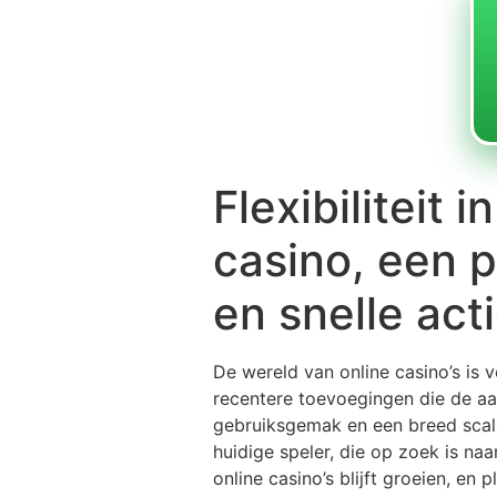
Flexibiliteit 
casino, een 
en snelle act
De wereld van online casino’s is
recentere toevoegingen die de aa
gebruiksgemak en een breed scala
huidige speler, die op zoek is na
online casino’s blijft groeien, e