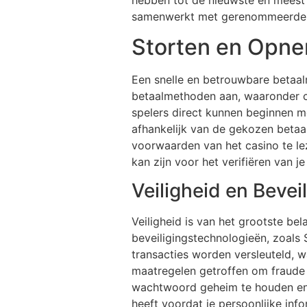
samenwerkt met gerenommeerde pro
Storten en Opnem
Een snelle en betrouwbare betaalm
betaalmethoden aan, waaronder cr
spelers direct kunnen beginnen m
afhankelijk van de gekozen betaa
voorwaarden van het casino te le
kan zijn voor het verifiëren van je 
Veiligheid en Bevei
Veiligheid is van het grootste be
beveiligingstechnologieën, zoals 
transacties worden versleuteld, 
maatregelen getroffen om fraude 
wachtwoord geheim te houden en n
heeft voordat je persoonlijke info