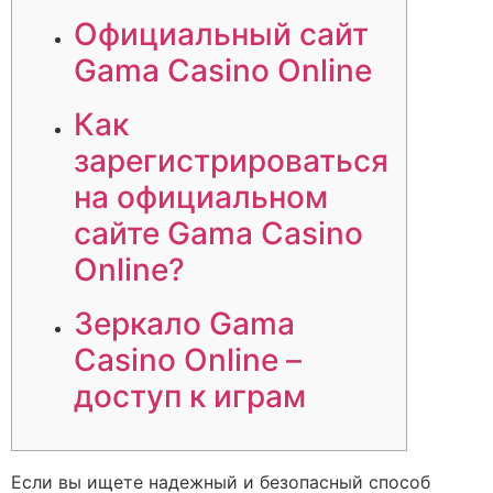
Официальный сайт
Gama Casino Online
Как
зарегистрироваться
на официальном
сайте Gama Casino
Online?
Зеркало Gama
Casino Online –
доступ к играм
Если вы ищете надежный и безопасный способ