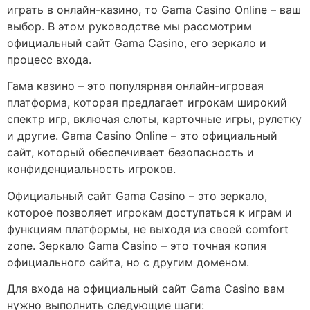
играть в онлайн-казино, то Gama Casino Online – ваш
выбор. В этом руководстве мы рассмотрим
официальный сайт Gama Casino, его зеркало и
процесс входа.
Гама казино – это популярная онлайн-игровая
платформа, которая предлагает игрокам широкий
спектр игр, включая слоты, карточные игры, рулетку
и другие. Gama Casino Online – это официальный
сайт, который обеспечивает безопасность и
конфиденциальность игроков.
Официальный сайт Gama Casino – это зеркало,
которое позволяет игрокам доступаться к играм и
функциям платформы, не выходя из своей comfort
zone. Зеркало Gama Casino – это точная копия
официального сайта, но с другим доменом.
Для входа на официальный сайт Gama Casino вам
нужно выполнить следующие шаги: