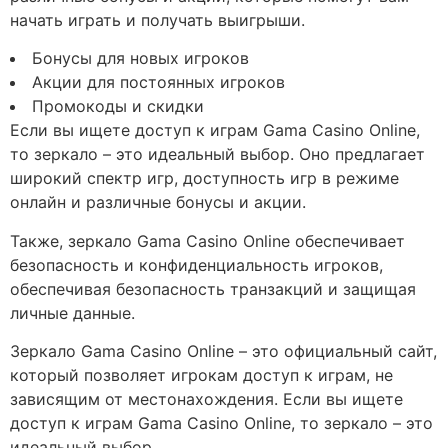
начать играть и получать выигрыши.
Бонусы для новых игроков
Акции для постоянных игроков
Промокоды и скидки
Если вы ищете доступ к играм Gama Casino Online,
то зеркало – это идеальный выбор. Оно предлагает
широкий спектр игр, доступность игр в режиме
онлайн и различные бонусы и акции.
Также, зеркало Gama Casino Online обеспечивает
безопасность и конфиденциальность игроков,
обеспечивая безопасность транзакций и защищая
личные данные.
Зеркало Gama Casino Online – это официальный сайт,
который позволяет игрокам доступ к играм, не
зависящим от местонахождения. Если вы ищете
доступ к играм Gama Casino Online, то зеркало – это
идеальный выбор.