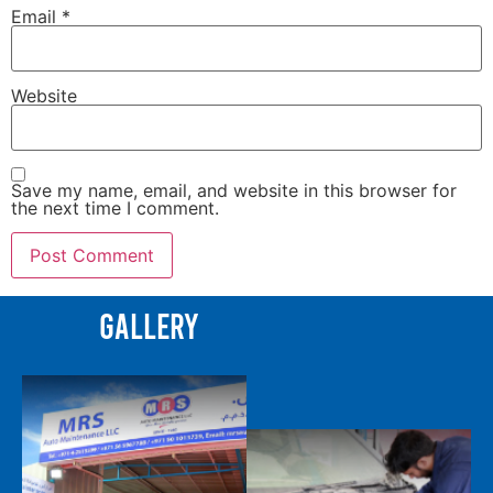
Email
*
Website
Save my name, email, and website in this browser for
the next time I comment.
Gallery