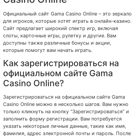
Официальный сайт Gama Casino Online – это зеркало
для игроков, которые хотят играть в онлайн-казино.
Сайт предлагает широкий спектр игр, включая
слоты, карточные игры, рулетку и другие. Вам
доступны также различные бонусы и акции,
которые помогут вам начать играть.
Как зарегистрироваться на
официальном сайте Gama
Casino Online?
Зарегистрироваться на официальном сайте Gama
Casino Online можно в несколько шагов. Вам нужно
только кликнуть на кнопку “Зарегистрироваться” и
заполнить форму регистрации. Вам потребуется
указать некоторые личные данные, такие как имя,
фамилия, адрес электронной почты и пароль. После