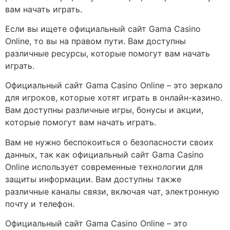
вам начать играть.
Если вы ищете официальный сайт Gama Casino
Online, то вы на правом пути. Вам доступны
различные ресурсы, которые помогут вам начать
играть.
Официальный сайт Gama Casino Online – это зеркало
для игроков, которые хотят играть в онлайн-казино.
Вам доступны различные игры, бонусы и акции,
которые помогут вам начать играть.
Вам не нужно беспокоиться о безопасности своих
40+ Years of Experience
данных, так как официальный сайт Gama Casino
21 Point Checkup
Online использует современные технологии для
100% Genuine Spareparts
защиты информации. Вам доступны также
Professionally Trained Experts
различные каналы связи, включая чат, электронную
24*7 Road Assistance
почту и телефон.
Официальный сайт Gama Casino Online – это