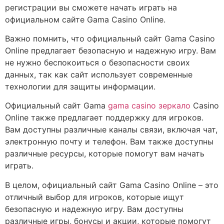
регистрации вы сможете начать играть на
официальном сайте Gama Casino Online.
Важно помнить, что официальный сайт Gama Casino
Online предлагает безопасную и надежную игру. Вам
не нужно беспокоиться о безопасности своих
данных, так как сайт использует современные
технологии для защиты информации.
Официальный сайт Gama
gama casino зеркало
Casino
Online также предлагает поддержку для игроков.
Вам доступны различные каналы связи, включая чат,
электронную почту и телефон. Вам также доступны
различные ресурсы, которые помогут вам начать
играть.
В целом, официальный сайт Gama Casino Online – это
отличный выбор для игроков, которые ищут
безопасную и надежную игру. Вам доступны
различные игры, бонусы и акции, которые помогут