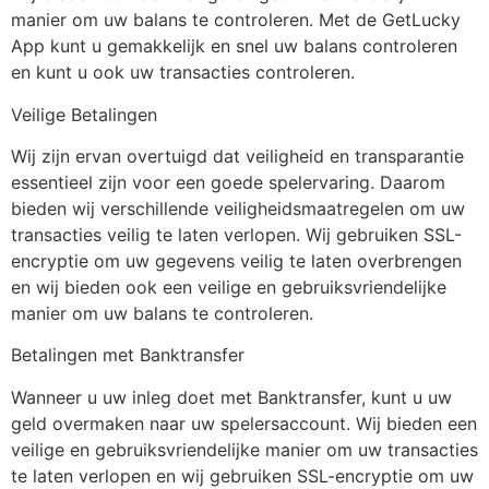
manier om uw balans te controleren. Met de GetLucky
App kunt u gemakkelijk en snel uw balans controleren
en kunt u ook uw transacties controleren.
Veilige Betalingen
Wij zijn ervan overtuigd dat veiligheid en transparantie
essentieel zijn voor een goede spelervaring. Daarom
bieden wij verschillende veiligheidsmaatregelen om uw
transacties veilig te laten verlopen. Wij gebruiken SSL-
encryptie om uw gegevens veilig te laten overbrengen
en wij bieden ook een veilige en gebruiksvriendelijke
manier om uw balans te controleren.
Betalingen met Banktransfer
Wanneer u uw inleg doet met Banktransfer, kunt u uw
geld overmaken naar uw spelersaccount. Wij bieden een
veilige en gebruiksvriendelijke manier om uw transacties
te laten verlopen en wij gebruiken SSL-encryptie om uw