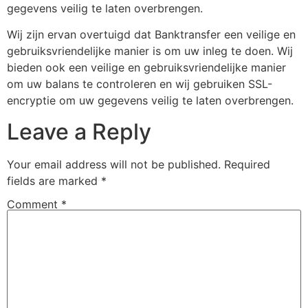
gegevens veilig te laten overbrengen.
Wij zijn ervan overtuigd dat Banktransfer een veilige en
gebruiksvriendelijke manier is om uw inleg te doen. Wij
bieden ook een veilige en gebruiksvriendelijke manier
om uw balans te controleren en wij gebruiken SSL-
encryptie om uw gegevens veilig te laten overbrengen.
Leave a Reply
Your email address will not be published.
Required
fields are marked
*
Comment
*