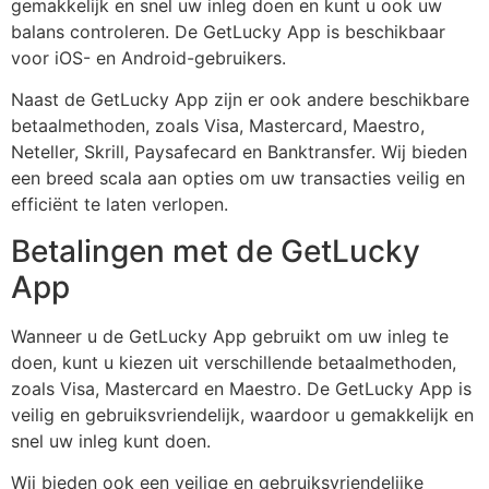
gemakkelijk en snel uw inleg doen en kunt u ook uw
balans controleren. De GetLucky App is beschikbaar
voor iOS- en Android-gebruikers.
Naast de GetLucky App zijn er ook andere beschikbare
betaalmethoden, zoals Visa, Mastercard, Maestro,
Neteller, Skrill, Paysafecard en Banktransfer. Wij bieden
een breed scala aan opties om uw transacties veilig en
efficiënt te laten verlopen.
Betalingen met de GetLucky
App
Wanneer u de GetLucky App gebruikt om uw inleg te
doen, kunt u kiezen uit verschillende betaalmethoden,
zoals Visa, Mastercard en Maestro. De GetLucky App is
veilig en gebruiksvriendelijk, waardoor u gemakkelijk en
snel uw inleg kunt doen.
Wij bieden ook een veilige en gebruiksvriendelijke