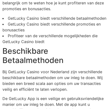
belangrijk om te weten hoe je kunt profiteren van deze
promoties en bonusacties.
Book Appointment Now
GetLucky Casino biedt verschillende betaalmethoden
GetLucky Casino biedt verschillende promoties en
bonusacties
40+ Years of Experience
Profiteer van de verschillende mogelijkheden die
21 Point Checkup
GetLucky Casino biedt
100% Genuine Spareparts
Beschikbare
Professionally Trained Experts
Betaalmethoden
24*7 Road Assistance
Bij GetLucky Casino voor Nederland zijn verschillende
Whatsapp us
beschikbare betaalmethoden om uw inleg te doen. Wij
bieden een breed scala aan opties om uw transacties
Call us
veilig en efficiënt te laten verlopen.
De GetLucky App is een veilige en gebruiksvriendelijke
manier om uw inleg te doen. Met de app kunt u