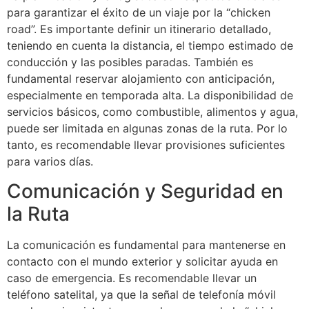
para garantizar el éxito de un viaje por la “chicken
21 Point Checkup
road”. Es importante definir un itinerario detallado,
100% Genuine Spareparts
teniendo en cuenta la distancia, el tiempo estimado de
Professionally Trained Experts
conducción y las posibles paradas. También es
24*7 Road Assistance
fundamental reservar alojamiento con anticipación,
especialmente en temporada alta. La disponibilidad de
Whatsapp us
servicios básicos, como combustible, alimentos y agua,
puede ser limitada en algunas zonas de la ruta. Por lo
tanto, es recomendable llevar provisiones suficientes
Call us
para varios días.
Comunicación y Seguridad en
la Ruta
La comunicación es fundamental para mantenerse en
contacto con el mundo exterior y solicitar ayuda en
caso de emergencia. Es recomendable llevar un
teléfono satelital, ya que la señal de telefonía móvil