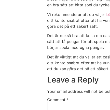
en bra sätt att hitta spel du tyc
Vi rekommenderar att du väljer
b
ditt konto snabbt efter att ha vunn
göra det på ett säkert sätt.
Det är också bra att kolla om cas
sätt att få pengar för att spela m
börjar spela med egna pengar.
Det är viktigt att du väljer ett 
ditt konto snabbt efter att ha vun
att du kan göra det på ett säkert 
Leave a Reply
Your email address will not be pu
Comment
*