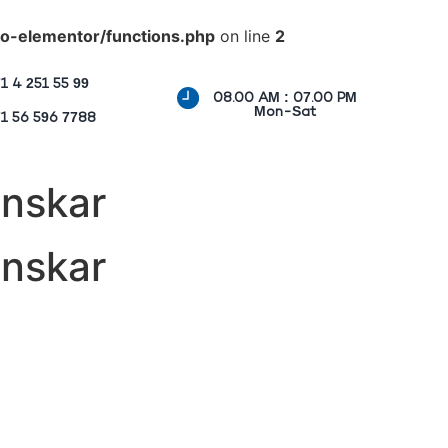
o-elementor/functions.php
on line
2
1 4 251 55 99
08.00 AM : 07.00 PM
Mon-Sat
1 56 596 7788
enskar
enskar