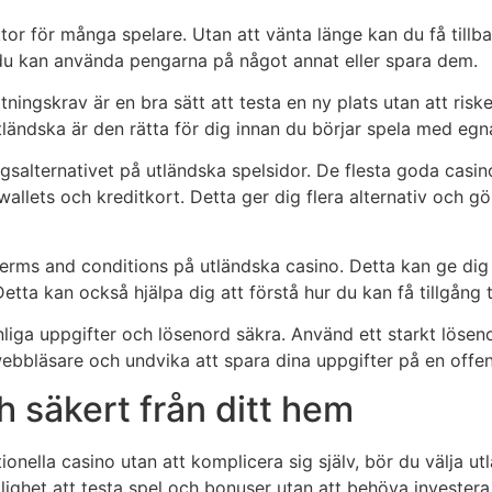
tor för många spelare. Utan att vänta länge kan du få tillb
 du kan använda pengarna på något annat eller spara dem.
ningskrav är en bra sätt att testa en ny plats utan att ris
ländska är den rätta för dig innan du börjar spela med egn
ingsalternativet på utländska spelsidor. De flesta goda casin
wallets och kreditkort. Detta ger dig flera alternativ och g
 terms and conditions på utländska casino. Detta kan ge dig 
Detta kan också hjälpa dig att förstå hur du kan få tillgång 
sonliga uppgifter och lösenord säkra. Använd ett starkt löse
bbläsare och undvika att spara dina uppgifter på en offent
h säkert från ditt hem
tionella casino utan att komplicera sig själv, bör du välja u
jlighet att testa spel och bonuser utan att behöva invester