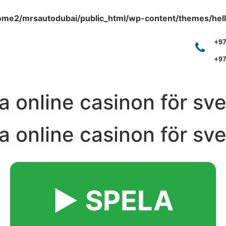
ome2/mrsautodubai/public_html/wp-content/themes/hell
+97
+97
la online casinon för sv
la online casinon för sv
▶️ SPELA