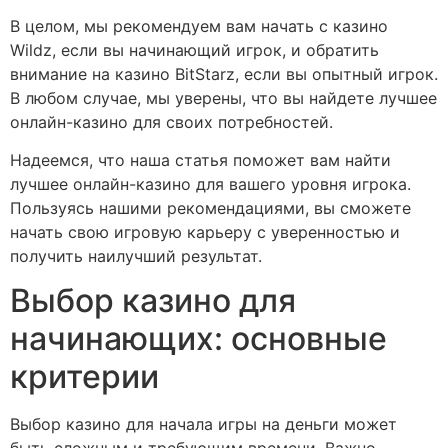
В целом, мы рекомендуем вам начать с казино
Wildz, если вы начинающий игрок, и обратить
внимание на казино BitStarz, если вы опытный игрок.
В любом случае, мы уверены, что вы найдете лучшее
онлайн-казино для своих потребностей.
Надеемся, что наша статья поможет вам найти
лучшее онлайн-казино для вашего уровня игрока.
Пользуясь нашими рекомендациями, вы сможете
начать свою игровую карьеру с уверенностью и
получить наилучший результат.
Выбор казино для
начинающих: основные
критерии
Выбор казино для начала игры на деньги может