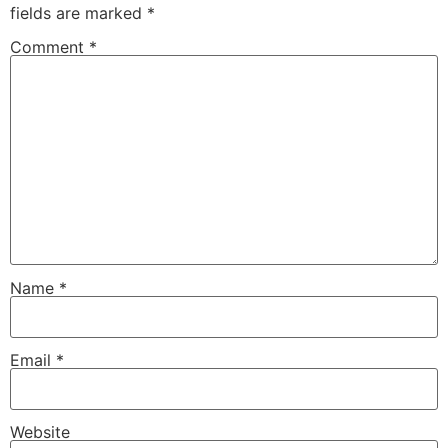
fields are marked
*
Comment
*
Name
*
Email
*
Website