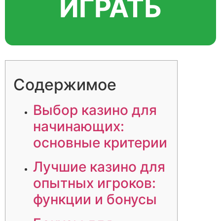
ИГРАТЬ
Содержимое
Выбор казино для
начинающих:
основные критерии
Лучшие казино для
опытных игроков:
функции и бонусы