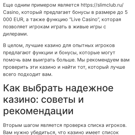
Call us
Еще одним примером является https://slimclub.ru/
Casino, который предлагает бонусы в размере до 5
000 EUR, а также функцию “Live Casino”, которая
позволяет игрокам играть в живые игры с
дилерами.
В целом, лучшие казино для опытных игроков
предлагают функции и бонусы, которые могут
помочь вам выиграть больше. Мы рекомендуем вам
проверить эти казино и найти тот, который лучше
всего подходит вам.
Как выбрать надежное
казино: советы и
рекомендации
Вторым шагом является проверка списка игроков.
Вам нужно убедиться, что казино имеет список