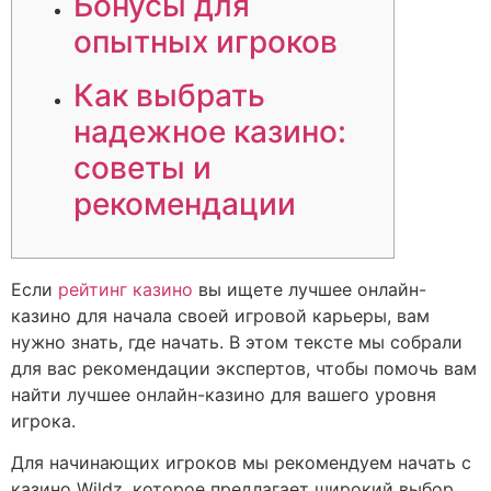
Бонусы для
опытных игроков
Как выбрать
надежное казино:
советы и
рекомендации
Если
рейтинг казино
вы ищете лучшее онлайн-
казино для начала своей игровой карьеры, вам
нужно знать, где начать. В этом тексте мы собрали
для вас рекомендации экспертов, чтобы помочь вам
найти лучшее онлайн-казино для вашего уровня
игрока.
Для начинающих игроков мы рекомендуем начать с
казино Wildz, которое предлагает широкий выбор