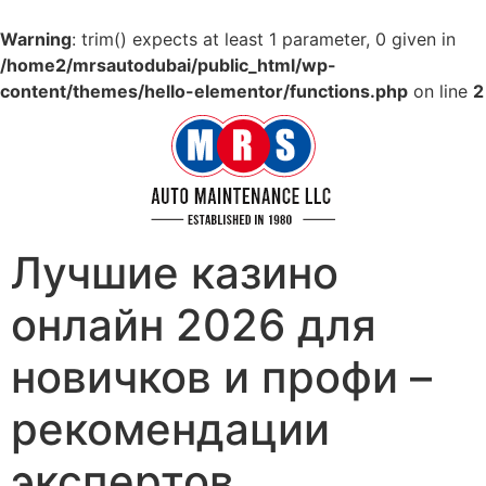
Warning
: trim() expects at least 1 parameter, 0 given in
/home2/mrsautodubai/public_html/wp-
content/themes/hello-elementor/functions.php
on line
2
Лучшие казино
онлайн 2026 для
новичков и профи –
рекомендации
экспертов