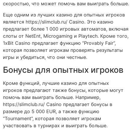
скоростью, что может помочь вам выиграть больше.
Еще одним из лучших казино для опытных игроков
является https://slimclub.ru/ Casino. Это казино
предлагает более 1 000 игровых автоматов, включая
слоты от NetEnt, Microgaming и Playtech. Кроме того,
1xBit Casino предлагает функцию “Provably Fair”,
Book Appointment Now
которая позволяет игрокам проверять результаты
игры и убедиться, что они честные.
Бонусы для опытных игроков
40+ Years of Experience
21 Point Checkup
Кроме функций, лучшие казино для опытных
100% Genuine Spareparts
игроков предлагают также бонусы, которые могут
Professionally Trained Experts
помочь вам выиграть больше. Например,
24*7 Road Assistance
https://slimclub.ru/ Casino предлагает бонусы в
размере до 5 000 EUR, а также функцию
Whatsapp us
“Tournament”, которая позволяет игрокам
участвовать в турнирах и выиграть больше.