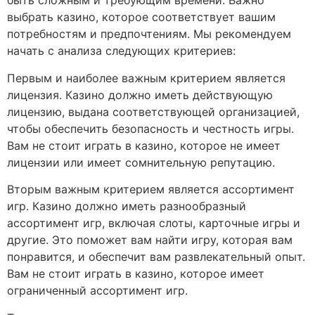
быть сложным и требующим времени. Важно
выбрать казино, которое соответствует вашим
потребностям и предпочтениям. Мы рекомендуем
начать с анализа следующих критериев:
Первым и наиболее важным критерием является
лицензия. Казино должно иметь действующую
лицензию, выдана соответствующей организацией,
чтобы обеспечить безопасность и честность игры.
Вам не стоит играть в казино, которое не имеет
лицензии или имеет сомнительную репутацию.
Вторым важным критерием является ассортимент
игр. Казино должно иметь разнообразный
ассортимент игр, включая слоты, карточные игры и
другие. Это поможет вам найти игру, которая вам
понравится, и обеспечит вам развлекательный опыт.
Вам не стоит играть в казино, которое имеет
ограниченный ассортимент игр.