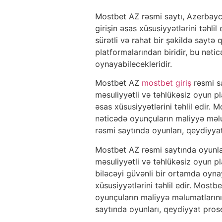
Mostbet AZ rəsmi saytı, Azerbaycan
girişin əsas xüsusiyyətlərini təhl
sürətli və rahat bir şəkildə sayt
platformalarından biridir, bu nəti
oynayabilecekleridir.
Mostbet AZ
mostbet giriş
rəsmi sa
məsuliyyətli və təhlükəsiz oyun pl
əsas xüsusiyyətlərini təhlil edir.
nəticədə oyunçuların maliyyə məlu
rəsmi saytında oyunları, qeydiyyat 
Mostbet AZ rəsmi saytında oyunları
məsuliyyətli və təhlükəsiz oyun pl
biləcəyi güvənli bir ortamda oynay
xüsusiyyətlərini təhlil edir. Most
oyunçuların maliyyə məlumatlarını
saytında oyunları, qeydiyyat prosesi