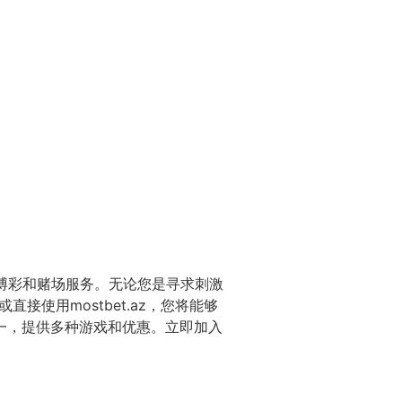
供最全面的博彩和赌场服务。无论您是寻求刺激
直接使用mostbet.az，您将能够
站之一，提供多种游戏和优惠。立即加入