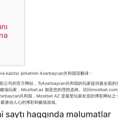
nı
 nə
r və kazino şirkətinin Azerbaycan共和国语翻译：
 Mostbet博彩公司的官方网站，为Azerbaycan共和国的玩家提
，Mostbet.az 都是您的理想选择。访问mostbet.com或
rbaycan共和国，Mostbet AZ 是最受玩家欢迎的博彩网
家庭，体验最激动人心的博彩和赌场游戏。
i saytı haqqında məlumatlar