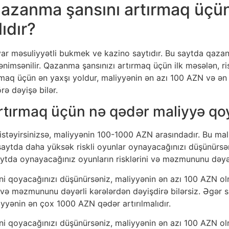
azanma şansını artırmaq üçü
ıdır?
r məsuliyyətli bukmek ve kazino saytıdır. Bu saytda qazan
imsənilir. Qazanma şansınızı artırmaq üçün ilk məsələn, ri
rmaq üçün ən yaxşı yoldur, maliyyənin ən azı 100 AZN və ən
ə dəyişə bilər.
tırmaq üçün nə qədər maliyyə qoy
istəyirsinizsə, maliyyənin 100-1000 AZN arasındadır. Bu ma
r saytda daha yüksək riskli oyunlar oynayacağınızı düşünür
saytda oynayacağınız oyunların risklərini və məzmununu dəyər
i qoyacağınızı düşünürsəniz, maliyyənin ən azı 100 AZN olm
i və məzmununu dəyərli kərələrdən dəyişdirə bilərsiz. Əgər 
yyənin ən çox 1000 AZN qədər artırılmalıdır.
i qoyacağınızı düşünürsəniz, maliyyənin ən azı 100 AZN olm