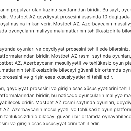
ın populyar olan kazino saytlarından biridir. Bu sayt, oyun
il edir. Mostbet AZ qeydiyyat prosesini əsasında 10 dəqiqəd
ə qoşulmasına imkan verir. Mostbet AZ, Azerbaycanın məsuliy
cədə oyunçuların maliyyə məlumatlarının təhlükəsizdirilə bil
ytında oyunları və qeydiyyat prosesini təhlil edə bilərsini
atformalarından biridir. Mostbet AZ rəsmi saytında oyunları,
 Mostbet AZ, Azerbaycanın məsuliyyətli və təhlükəsiz oyun pla
matlarının təhlükəsizdirilə biləcəyi güvənli bir ortamda oy
prosesini və girişin əsas xüsusiyyətlərini təhlil edir.
, qeydiyyat prosesini və girişin əsas xüsusiyyətlərini təhli
atformalarından biridir, bu nəticədə oyunçuların maliyyə məl
abilecekleridir. Mostbet AZ rəsmi saytında oyunları, qeydiy
bet AZ, Azerbaycanın məsuliyyətli və təhlükəsiz oyun platform
n təhlükəsizdirilə biləcəyi güvənli bir ortamda oynayabilece
ni və girişin əsas xüsusiyyətlərini təhlil edir.