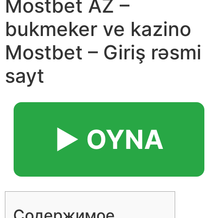
Mostbet AZ –
bukmeker ve kazino
Mostbet – Giriş rəsmi
sayt
▶️ OYNA
Содержимое