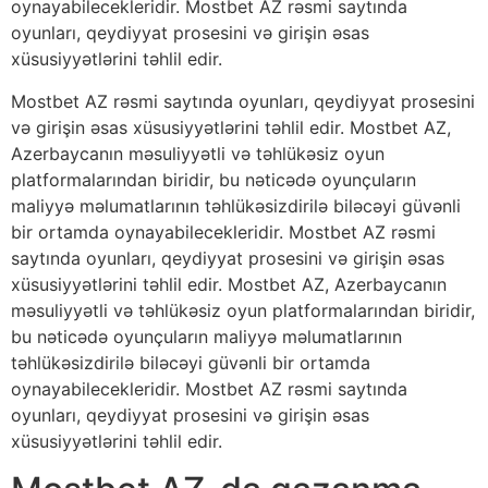
oynayabilecekleridir. Mostbet AZ rəsmi saytında
oyunları, qeydiyyat prosesini və girişin əsas
xüsusiyyətlərini təhlil edir.
Mostbet AZ rəsmi saytında oyunları, qeydiyyat prosesini
və girişin əsas xüsusiyyətlərini təhlil edir. Mostbet AZ,
Azerbaycanın məsuliyyətli və təhlükəsiz oyun
platformalarından biridir, bu nəticədə oyunçuların
maliyyə məlumatlarının təhlükəsizdirilə biləcəyi güvənli
bir ortamda oynayabilecekleridir. Mostbet AZ rəsmi
saytında oyunları, qeydiyyat prosesini və girişin əsas
xüsusiyyətlərini təhlil edir. Mostbet AZ, Azerbaycanın
məsuliyyətli və təhlükəsiz oyun platformalarından biridir,
bu nəticədə oyunçuların maliyyə məlumatlarının
təhlükəsizdirilə biləcəyi güvənli bir ortamda
oynayabilecekleridir. Mostbet AZ rəsmi saytında
oyunları, qeydiyyat prosesini və girişin əsas
xüsusiyyətlərini təhlil edir.