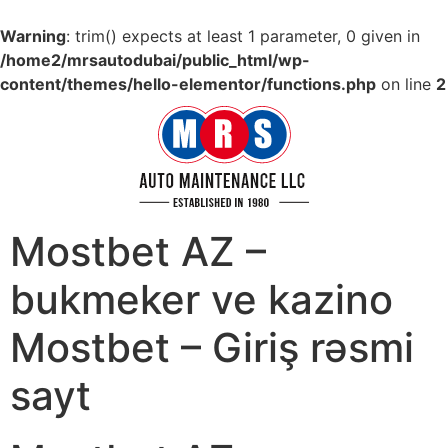
Warning
: trim() expects at least 1 parameter, 0 given in
/home2/mrsautodubai/public_html/wp-
content/themes/hello-elementor/functions.php
on line
2
Mostbet AZ –
bukmeker ve kazino
Mostbet – Giriş rəsmi
sayt