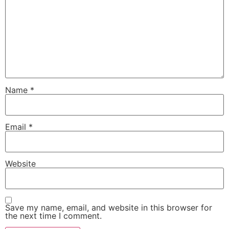
Name
*
Email
*
Website
Save my name, email, and website in this browser for
the next time I comment.