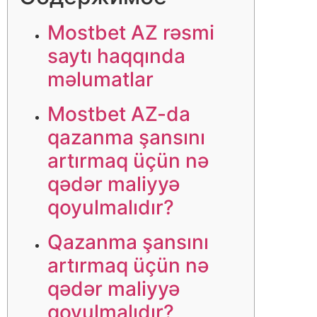
Mostbet AZ rəsmi
saytı haqqında
məlumatlar
Mostbet AZ-da
qazanma şansını
artırmaq üçün nə
qədər maliyyə
qoyulmalıdır?
Qazanma şansını
artırmaq üçün nə
qədər maliyyə
qoyulmalıdır?