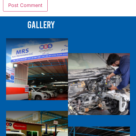
Gallery