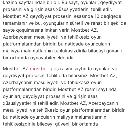
kazino saytlarından biridir. Bu sayt, oyunları, qeydiyyat
prosesini və girişin əsas xüsusiyyətlərini təhlil edir.
Mostbet AZ qeydiyyat prosesini əsasında 10 dəqiqədə
tamamlanır və bu, oyunçuların sürətli və rahat bir şəkildə
saytə qoşulmasına imkan verir. Mostbet AZ,
Azerbaycanın məsuliyyətli və təhlükəsiz oyun
platformalarından biridir, bu nəticədə oyunçuların
maliyyə məlumatlarının təhlükəsizdirilə biləcəyi güvənli
bir ortamda oynayabilecekleridir.
Mostbet AZ
mostbet giriş
rəsmi saytında oyunları və
qeydiyyat prosesini təhlil edə bilərsiniz. Mostbet AZ,
Azerbaycanın məsuliyyətli və təhlükəsiz oyun
platformalarından biridir. Mostbet AZ rəsmi saytında
oyunları, qeydiyyat prosesini və girişin əsas
xüsusiyyətlərini təhlil edir. Mostbet AZ, Azerbaycanın
məsuliyyətli və təhlükəsiz oyun platformalarından biridir,
bu nəticədə oyunçuların maliyyə məlumatlarının
təhlükəsizdirilə biləcəyi güvənli bir ortamda