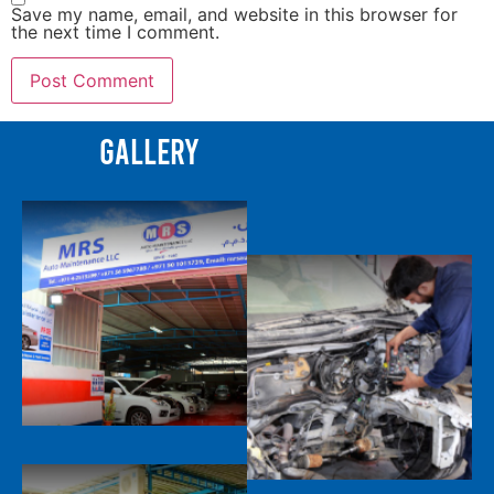
Save my name, email, and website in this browser for
the next time I comment.
Gallery