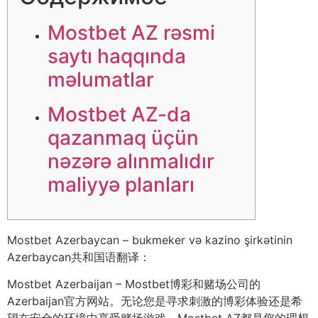
Mostbet AZ rəsmi
saytı haqqında
məlumatlar
Mostbet AZ-da
qazanmaq üçün
nəzərə alınmalıdır
maliyyə planları
Mostbet Azerbaycan – bukmeker və kazino şirkətinin
Azerbaycan共和国语翻译：
Mostbet Azerbaijan – Mostbet博彩和赌场公司的
Azerbaijan官方网站。无论您是寻求刺激的博彩体验还是希