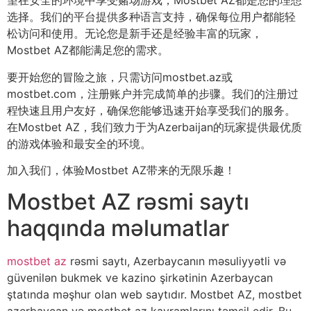
望在安全的环境中享受赌场游戏，Mostbet AZ都是您的理想
选择。我们的平台提供多种语言支持，确保每位用户都能轻
松访问和使用。无论您是新手还是经验丰富的玩家，
Mostbet AZ都能满足您的需求。
要开始您的冒险之旅，只需访问mostbet.az或
mostbet.com，注册账户并完成简单的步骤。我们的注册过
程快速且用户友好，确保您能够迅速开始享受我们的服务。
在Mostbet AZ，我们致力于为Azerbaijan的玩家提供最优质
的游戏体验和最安全的环境。
加入我们，体验Mostbet AZ带来的无限乐趣！
Mostbet AZ rəsmi saytı
haqqında məlumatlar
mostbet az
rəsmi saytı, Azerbaycanın məsuliyyətli və
güvenilən bukmek ve kazino şirkətinin Azerbaycan
ştatında məşhur olan web saytıdır. Mostbet AZ, mostbet
azerbaycan və mostbet az kavramlarını təmsil edir. Bu