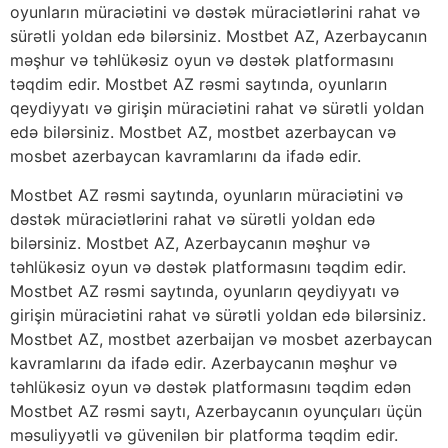
oyunların müraciətini və dəstək müraciətlərini rahat və
sürətli yoldan edə bilərsiniz. Mostbet AZ, Azerbaycanın
məşhur və təhlükəsiz oyun və dəstək platformasını
təqdim edir. Mostbet AZ rəsmi saytında, oyunların
qeydiyyatı və girişin müraciətini rahat və sürətli yoldan
edə bilərsiniz. Mostbet AZ, mostbet azerbaycan və
mosbet azerbaycan kavramlarını da ifadə edir.
Mostbet AZ rəsmi saytında, oyunların müraciətini və
dəstək müraciətlərini rahat və sürətli yoldan edə
bilərsiniz. Mostbet AZ, Azerbaycanın məşhur və
təhlükəsiz oyun və dəstək platformasını təqdim edir.
Mostbet AZ rəsmi saytında, oyunların qeydiyyatı və
girişin müraciətini rahat və sürətli yoldan edə bilərsiniz.
Mostbet AZ, mostbet azerbaijan və mosbet azerbaycan
kavramlarını da ifadə edir. Azerbaycanın məşhur və
təhlükəsiz oyun və dəstək platformasını təqdim edən
Mostbet AZ rəsmi saytı, Azerbaycanın oyunçuları üçün
məsuliyyətli və güvenilən bir platforma təqdim edir.