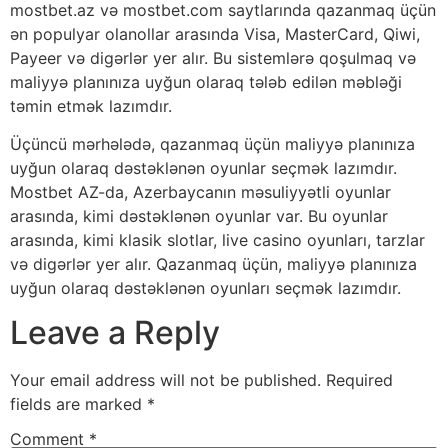
mostbet.az və mostbet.com saytlarında qazanmaq üçün
ən populyar olanollar arasında Visa, MasterCard, Qiwi,
Payeer və digərlər yer alır. Bu sistemlərə qoşulmaq və
maliyyə planınıza uyğun olaraq tələb edilən məbləği
təmin etmək lazımdır.
Üçüncü mərhələdə, qazanmaq üçün maliyyə planınıza
uyğun olaraq dəstəklənən oyunlar seçmək lazımdır.
Mostbet AZ-da, Azerbaycanın məsuliyyətli oyunlar
arasında, kimi dəstəklənən oyunlar var. Bu oyunlar
arasında, kimi klasik slotlar, live casino oyunları, tarzlar
və digərlər yer alır. Qazanmaq üçün, maliyyə planınıza
uyğun olaraq dəstəklənən oyunları seçmək lazımdır.
Leave a Reply
Your email address will not be published.
Required
fields are marked
*
Comment
*