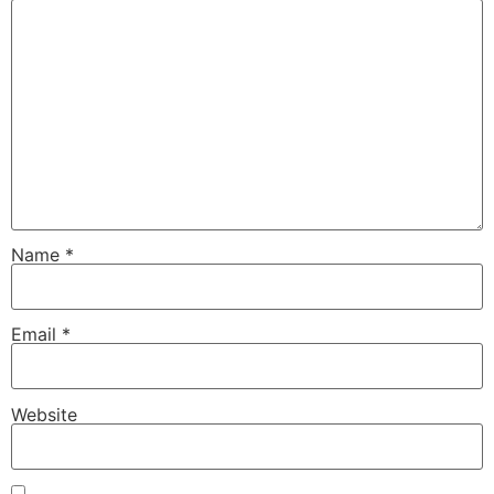
Name
*
Email
*
Website