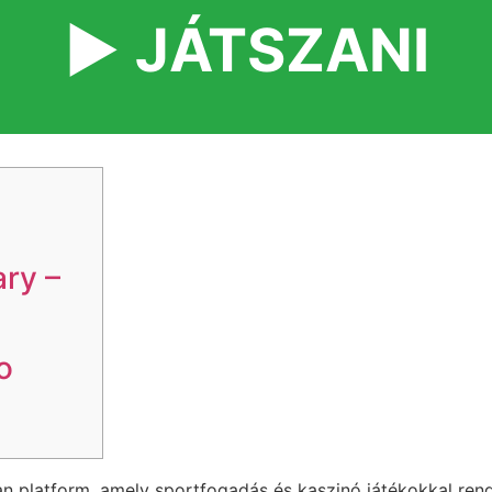
▶️ JÁTSZANI
ry –
o
 platform, amely sportfogadás és kaszinó játékokkal rend