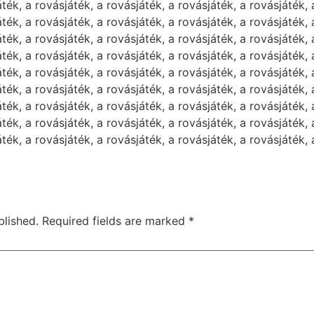
ték, a rovásjáték, a rovásjáték, a rovásjáték, a rovásjáték, 
ték, a rovásjáték, a rovásjáték, a rovásjáték, a rovásjáték, 
ték, a rovásjáték, a rovásjáték, a rovásjáték, a rovásjáték, 
ték, a rovásjáték, a rovásjáték, a rovásjáték, a rovásjáték, 
ték, a rovásjáték, a rovásjáték, a rovásjáték, a rovásjáték, 
ték, a rovásjáték, a rovásjáték, a rovásjáték, a rovásjáték, 
ték, a rovásjáték, a rovásjáték, a rovásjáték, a rovásjáték, 
ték, a rovásjáték, a rovásjáték, a rovásjáték, a rovásjáték, 
ték, a rovásjáték, a rovásjáték, a rovásjáték, a rovásjáték, 
blished.
Required fields are marked
*