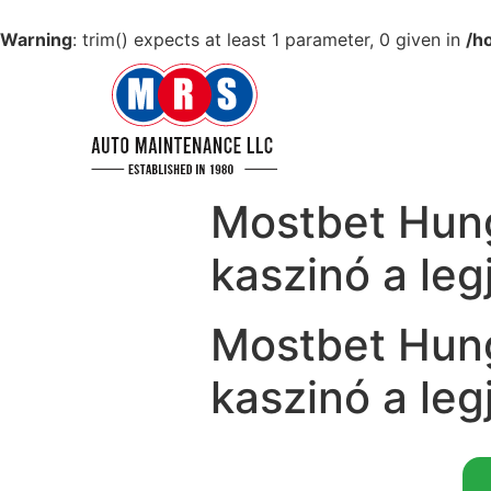
Warning
: trim() expects at least 1 parameter, 0 given in
/h
Mostbet Hung
kaszinó a leg
Mostbet Hung
kaszinó a leg