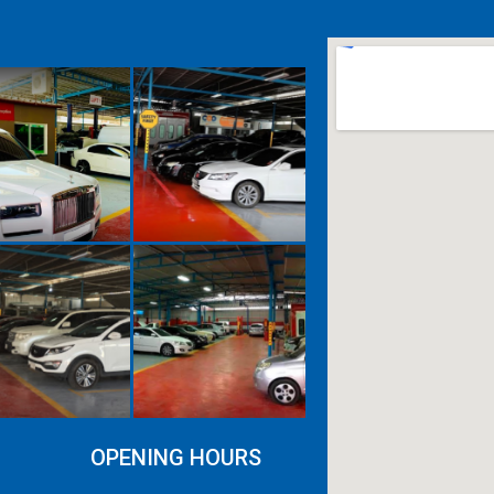
OPENING HOURS