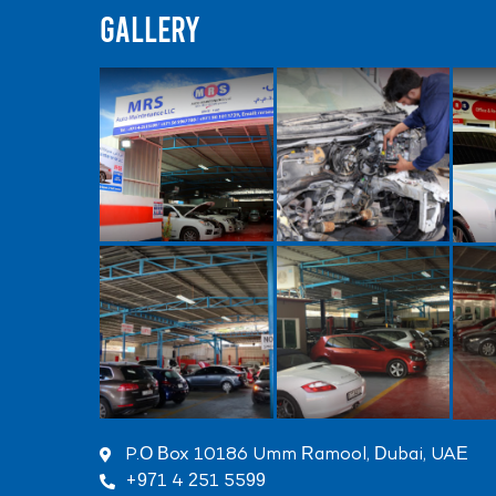
Gallery
P.O Box 10186 Umm Ramool, Dubai, UAE
+971 4 251 5599