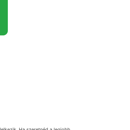
elkezik. Ha szeretnéd a legjobb