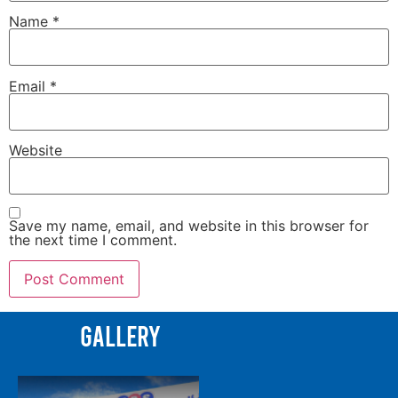
Name
*
Email
*
Website
Save my name, email, and website in this browser for
the next time I comment.
Gallery