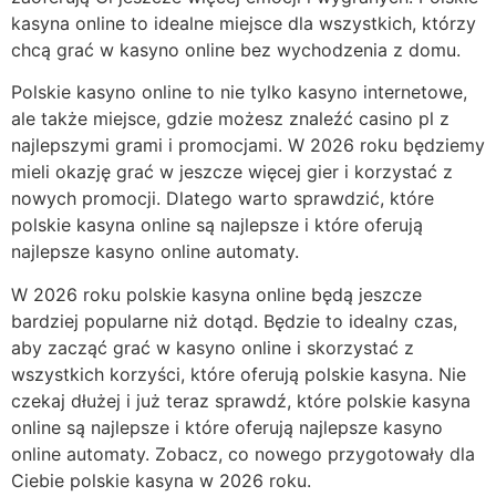
kasyna online to idealne miejsce dla wszystkich, którzy
chcą grać w kasyno online bez wychodzenia z domu.
Polskie kasyno online to nie tylko kasyno internetowe,
ale także miejsce, gdzie możesz znaleźć casino pl z
najlepszymi grami i promocjami. W 2026 roku będziemy
mieli okazję grać w jeszcze więcej gier i korzystać z
nowych promocji. Dlatego warto sprawdzić, które
polskie kasyna online są najlepsze i które oferują
najlepsze kasyno online automaty.
W 2026 roku polskie kasyna online będą jeszcze
bardziej popularne niż dotąd. Będzie to idealny czas,
aby zacząć grać w kasyno online i skorzystać z
wszystkich korzyści, które oferują polskie kasyna. Nie
czekaj dłużej i już teraz sprawdź, które polskie kasyna
online są najlepsze i które oferują najlepsze kasyno
online automaty. Zobacz, co nowego przygotowały dla
Ciebie polskie kasyna w 2026 roku.