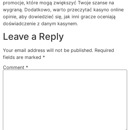
promocje, które mogą zwiększyć Twoje szanse na
wygraną. Dodatkowo, warto przeczytać kasyno online
opinie, aby dowiedzieć się, jak inni gracze oceniają
doświadczenie z danym kasynem.
Leave a Reply
Your email address will not be published.
Required
fields are marked
*
Comment
*