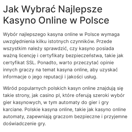
Jak Wybrać Najlepsze
Kasyno Online w Polsce
Wybór najlepszego kasyna online w Polsce wymaga
uwzględnienia kilku istotnych czynników. Przede
wszystkim należy sprawdzić, czy kasyno posiada
ważną licencję i certyfikaty bezpieczeństwa, takie jak
certyfikat SSL. Ponadto, warto przeczytać opinie
innych graczy na temat kasyna online, aby uzyskać
informacje o jego reputacji i jakości usług.
Wśród popularnych polskich kasyn online znajdują się
takie strony, jak casino pl, które oferują szeroki wybór
gier kasynowych, w tym automaty do gier i gry
karciane. Polskie kasyna online, takie jak kasyno online
automaty, zapewniają graczom bezpieczne i przyjemne
doświadczenie gry.