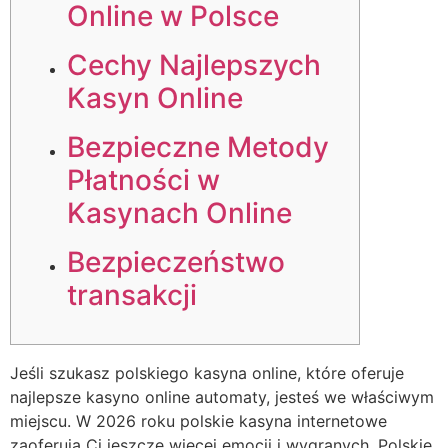
Online w Polsce
Cechy Najlepszych
Kasyn Online
Bezpieczne Metody
Płatności w
Kasynach Online
Bezpieczeństwo
transakcji
Jeśli szukasz polskiego kasyna online, które oferuje
najlepsze kasyno online automaty, jesteś we właściwym
miejscu. W 2026 roku polskie kasyna internetowe
zaoferują Ci jeszcze więcej emocji i wygranych. Polskie