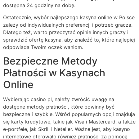
dostępna 24 godziny na dobę.
Ostatecznie, wybór najlepszego kasyna online w Polsce
zależy od indywidualnych preferencji i potrzeb gracza.
Dlatego też, warto przeczytać opinie innych graczy i
sprawdzić ofertę kasyna, aby znaleźć to, które najlepiej
odpowiada Twoim oczekiwaniom.
Bezpieczne Metody
Płatności w Kasynach
Online
Wybierając casino pl, należy zwrócić uwagę na
dostępne metody płatności, które powinny być
bezpieczne i szybkie. Wśród popularnych opcji znajdują
się karty kredytowe, takie jak Visa i Mastercard, a także
e-portfele, jak Skrill i Neteller. Ważne jest, aby kasyno
internetowe oferowało również płatności za pomocą