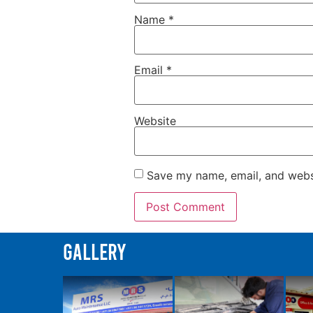
Name
*
Email
*
Website
Save my name, email, and websi
Gallery