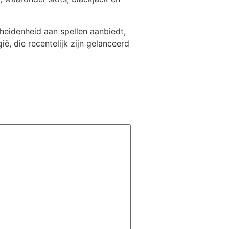
heidenheid aan spellen aanbiedt,
ië, die recentelijk zijn gelanceerd