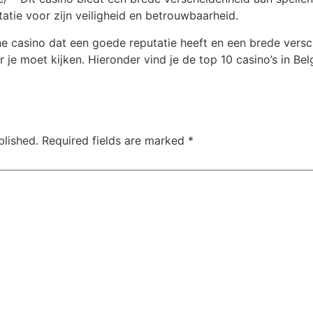
tatie voor zijn veiligheid en betrouwbaarheid.
ne casino dat een goede reputatie heeft en een brede versc
 je moet kijken. Hieronder vind je de top 10 casino’s in Belg
blished.
Required fields are marked
*