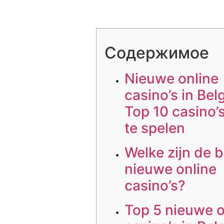
Содержимое
Nieuwe online
casino’s in Belg
Top 10 casino’
te spelen
Welke zijn de 
nieuwe online
casino’s?
Top 5 nieuwe o