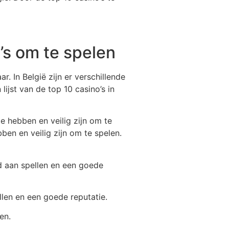
o’s om te spelen
r. In België zijn er verschillende
ijst van de top 10 casino’s in
e hebben en veilig zijn om te
ben en veilig zijn om te spelen.
d aan spellen en een goede
llen en een goede reputatie.
en.