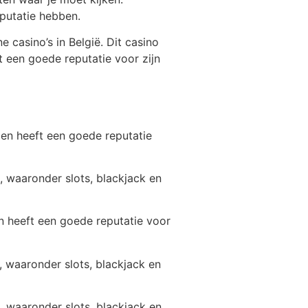
eputatie hebben.
 casino’s in België. Dit casino
t een goede reputatie voor zijn
 en heeft een goede reputatie
, waaronder slots, blackjack en
en heeft een goede reputatie voor
, waaronder slots, blackjack en
, waaronder slots, blackjack en