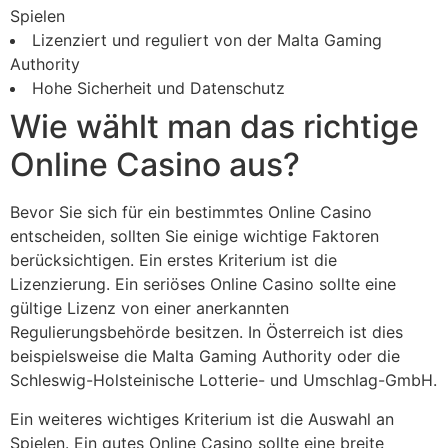
Spielen
Lizenziert und reguliert von der Malta Gaming
Book Appointment Now
Authority
Hohe Sicherheit und Datenschutz
40+ Years of Experience
Wie wählt man das richtige
21 Point Checkup
Online Casino aus?
100% Genuine Spareparts
Professionally Trained Experts
Bevor Sie sich für ein bestimmtes Online Casino
24*7 Road Assistance
entscheiden, sollten Sie einige wichtige Faktoren
berücksichtigen. Ein erstes Kriterium ist die
Whatsapp us
Lizenzierung. Ein seriöses Online Casino sollte eine
gültige Lizenz von einer anerkannten
Regulierungsbehörde besitzen. In Österreich ist dies
Call us
beispielsweise die Malta Gaming Authority oder die
Schleswig-Holsteinische Lotterie- und Umschlag-GmbH.
Ein weiteres wichtiges Kriterium ist die Auswahl an
Spielen. Ein gutes Online Casino sollte eine breite