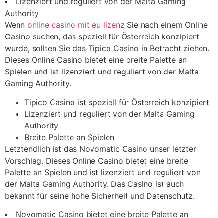
Lizenziert und reguliert von der Malta Gaming
Authority
Wenn
online casino mit eu lizenz
Sie nach einem Online
Casino suchen, das speziell für Österreich konzipiert
wurde, sollten Sie das Tipico Casino in Betracht ziehen.
Dieses Online Casino bietet eine breite Palette an
Spielen und ist lizenziert und reguliert von der Malta
Gaming Authority.
Tipico Casino ist speziell für Österreich konzipiert
Lizenziert und reguliert von der Malta Gaming
Authority
Breite Palette an Spielen
Letztendlich ist das Novomatic Casino unser letzter
Vorschlag. Dieses Online Casino bietet eine breite
Palette an Spielen und ist lizenziert und reguliert von
der Malta Gaming Authority. Das Casino ist auch
bekannt für seine hohe Sicherheit und Datenschutz.
Novomatic Casino bietet eine breite Palette an