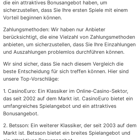
die ein attraktives Bonusangebot haben, um
sicherzustellen, dass Sie Ihre ersten Spiele mit einem
Vorteil beginnen können.
Zahlungsmethoden: Wir haben nur Anbieter
berücksichtigt, die eine Vielzahl von Zahlungsmethoden
anbieten, um sicherzustellen, dass Sie Ihre Einzahlungen
und Auszahlungen problemlos durchführen können.
Wir sind sicher, dass Sie nach diesem Vergleich die
beste Entscheidung für sich treffen können. Hier sind
unsere Top-Vorschläge:
1. CasinoEuro: Ein Klassiker im Online-Casino-Sektor,
das seit 2002 auf dem Markt ist. CasinoEuro bietet ein
umfangreiches Spielangebot und ein attraktives
Bonusangebot.
2. Betsson: Ein weiterer Klassiker, der seit 2003 auf dem
Markt ist. Betsson bietet ein breites Spielangebot und