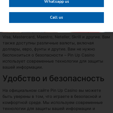
Whatsapp us
ваш выбор! Вам доступны более 3000 игр, включая
слоты, рулетку, бинго и другие. Вам не нужно
скачивать программу, чтобы играть – вы можете
Call us
играть в браузере, где угодно и когда угодно.
Вам доступны различные способы оплаты, включая
Visa, Mastercard, Maestro, Neteller, Skrill и другие. Вам
также доступны различные валюты, включая
доллары, евро, фунты и другие. Вам не нужно
беспокоиться о безопасности – Pin Up Casino
использует современные технологии для защиты
вашей информации.
Удобство и безопасность
На официальном сайте Pin Up Casino вы можете
быть уверены в том, что играете в безопасной и
комфортной среде. Мы используем современные
технологии для защиты вашей информации и