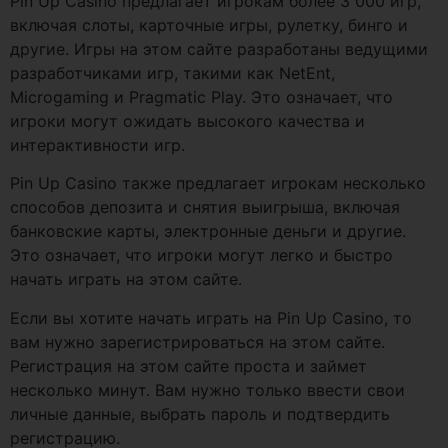
Pin Up Casino предлагает игрокам более 3 000 игр,
включая слоты, карточные игры, рулетку, бинго и
другие. Игры на этом сайте разработаны ведущими
разработчиками игр, такими как NetEnt,
Microgaming и Pragmatic Play. Это означает, что
игроки могут ожидать высокого качества и
интерактивности игр.
Pin Up Casino также предлагает игрокам несколько
способов депозита и снятия выигрыша, включая
банковские карты, электронные деньги и другие.
Это означает, что игроки могут легко и быстро
начать играть на этом сайте.
Если вы хотите начать играть на Pin Up Casino, то
вам нужно зарегистрироваться на этом сайте.
Регистрация на этом сайте проста и займет
несколько минут. Вам нужно только ввести свои
личные данные, выбрать пароль и подтвердить
регистрацию.