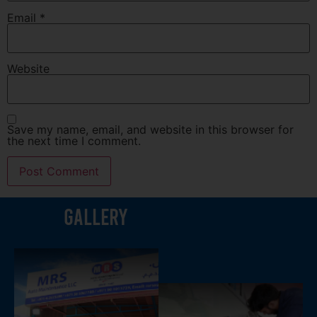
Email
*
Website
Save my name, email, and website in this browser for
the next time I comment.
Gallery