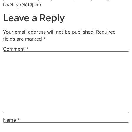
izvēli spēlētājiem.
Leave a Reply
Your email address will not be published.
Required
fields are marked
*
Comment
*
Name
*