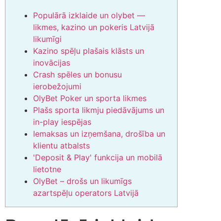
Populārā izklaide un olybet —
likmes, kazino un pokeris Latvijā
likumīgi
Kazino spēļu plašais klāsts un
inovācijas
Crash spēles un bonusu
ierobežojumi
OlyBet Poker un sporta likmes
Plašs sporta likmju piedāvājums un
in-play iespējas
Iemaksas un izņemšana, drošība un
klientu atbalsts
'Deposit & Play' funkcija un mobilā
lietotne
OlyBet – drošs un likumīgs
azartspēļu operators Latvijā