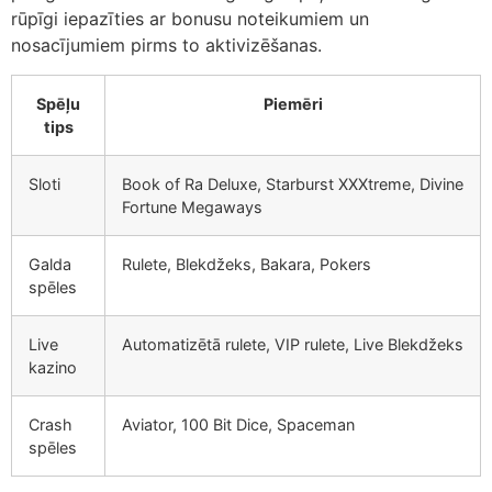
rūpīgi iepazīties ar bonusu noteikumiem un
nosacījumiem pirms to aktivizēšanas.
Spēļu
Piemēri
tips
Sloti
Book of Ra Deluxe, Starburst XXXtreme, Divine
Fortune Megaways
Galda
Rulete, Blekdžeks, Bakara, Pokers
spēles
Live
Automatizētā rulete, VIP rulete, Live Blekdžeks
kazino
Crash
Aviator, 100 Bit Dice, Spaceman
spēles