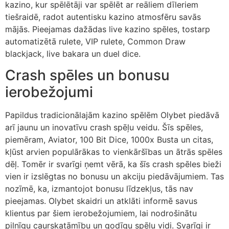
kazino, kur spēlētāji var spēlēt ar reāliem dīleriem
tiešraidē, radot autentisku kazino atmosfēru savās
mājās. Pieejamas dažādas live kazino spēles, tostarp
automatizētā rulete, VIP rulete, Common Draw
blackjack, live bakara un duel dice.
Crash spēles un bonusu
ierobežojumi
Papildus tradicionālajām kazino spēlēm Olybet piedāvā
arī jaunu un inovatīvu crash spēļu veidu. Šīs spēles,
piemēram, Aviator, 100 Bit Dice, 1000x Busta un citas,
kļūst arvien populārākas to vienkāršības un ātrās spēles
dēļ. Tomēr ir svarīgi ņemt vērā, ka šīs crash spēles bieži
vien ir izslēgtas no bonusu un akciju piedāvājumiem. Tas
nozīmē, ka, izmantojot bonusu līdzekļus, tās nav
pieejamas. Olybet skaidri un atklāti informē savus
klientus par šiem ierobežojumiem, lai nodrošinātu
pilnīgu caurskatāmību un godīgu spēļu vidi. Svarīgi ir