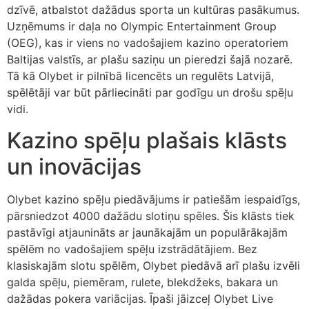
dzīvē, atbalstot dažādus sporta un kultūras pasākumus.
Uzņēmums ir daļa no Olympic Entertainment Group
(OEG), kas ir viens no vadošajiem kazino operatoriem
Baltijas valstīs, ar plašu saziņu un pieredzi šajā nozarē.
Tā kā Olybet ir pilnībā licencēts un regulēts Latvijā,
spēlētāji var būt pārliecināti par godīgu un drošu spēļu
vidi.
Kazino spēļu plašais klāsts
un inovācijas
Olybet kazino spēļu piedāvājums ir patiešām iespaidīgs,
pārsniedzot 4000 dažādu slotiņu spēles. Šis klāsts tiek
pastāvīgi atjaunināts ar jaunākajām un populārākajām
spēlēm no vadošajiem spēļu izstrādātājiem. Bez
klasiskajām slotu spēlēm, Olybet piedāvā arī plašu izvēli
galda spēļu, piemēram, rulete, blekdžeks, bakara un
dažādas pokera variācijas. Īpaši jāizceļ Olybet Live