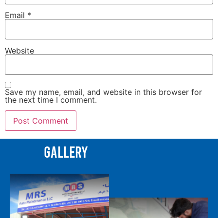
Email
*
Website
Save my name, email, and website in this browser for
the next time I comment.
Gallery