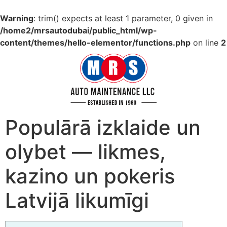
Warning
: trim() expects at least 1 parameter, 0 given in
/home2/mrsautodubai/public_html/wp-
content/themes/hello-elementor/functions.php
on line
2
Populārā izklaide un
olybet — likmes,
kazino un pokeris
Latvijā likumīgi