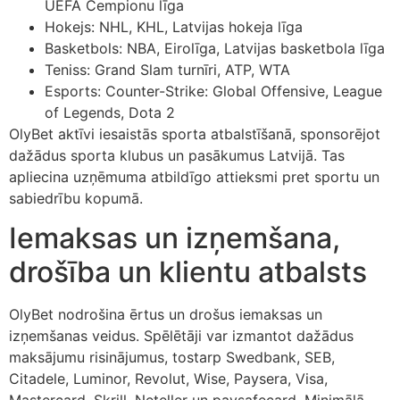
UEFA Čempionu līga
Hokejs: NHL, KHL, Latvijas hokeja līga
Basketbols: NBA, Eirolīga, Latvijas basketbola līga
Teniss: Grand Slam turnīri, ATP, WTA
Esports: Counter-Strike: Global Offensive, League
of Legends, Dota 2
OlyBet aktīvi iesaistās sporta atbalstīšanā, sponsorējot
dažādus sporta klubus un pasākumus Latvijā. Tas
apliecina uzņēmuma atbildīgo attieksmi pret sportu un
sabiedrību kopumā.
Book Appointment Now
Iemaksas un izņemšana,
40+ Years of Experience
drošība un klientu atbalsts
21 Point Checkup
100% Genuine Spareparts
OlyBet nodrošina ērtus un drošus iemaksas un
Professionally Trained Experts
izņemšanas veidus. Spēlētāji var izmantot dažādus
maksājumu risinājumus, tostarp Swedbank, SEB,
24*7 Road Assistance
Citadele, Luminor, Revolut, Wise, Paysera, Visa,