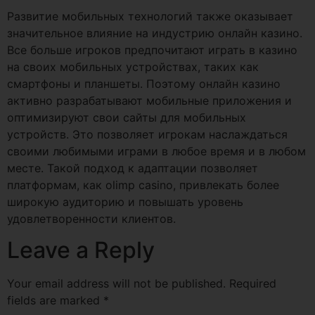
Развитие мобильных технологий также оказывает
значительное влияние на индустрию онлайн казино.
Все больше игроков предпочитают играть в казино
на своих мобильных устройствах, таких как
смартфоны и планшеты. Поэтому онлайн казино
активно разрабатывают мобильные приложения и
оптимизируют свои сайты для мобильных
устройств. Это позволяет игрокам наслаждаться
своими любимыми играми в любое время и в любом
месте. Такой подход к адаптации позволяет
платформам, как olimp casino, привлекать более
широкую аудиторию и повышать уровень
удовлетворенности клиентов.
Leave a Reply
Your email address will not be published.
Required
fields are marked
*