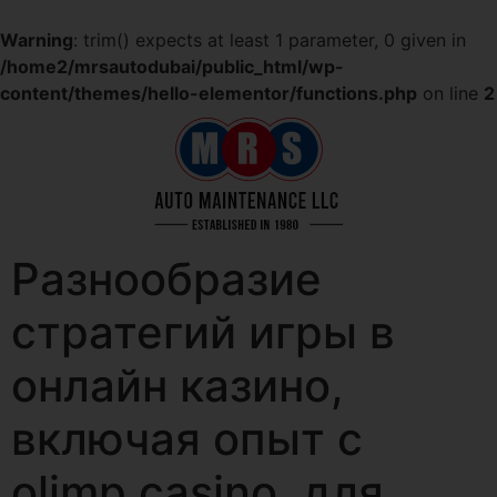
Warning
: trim() expects at least 1 parameter, 0 given in
/home2/mrsautodubai/public_html/wp-
content/themes/hello-elementor/functions.php
on line
2
Разнообразие
стратегий игры в
онлайн казино,
включая опыт с
olimp casino, для