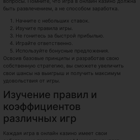
вопросы. Помните, что игра в онлайн казино должна
быть развлечением, а не способом заработка.
Начните с небольших ставок.
Изучите правила игры.
Не гонитесь за быстрой прибылью.
Играйте ответственно.
Используйте бонусные предложения.
Освоив базовые принципы и разработав свою
собственную стратегию, вы сможете увеличить
свои шансы на выигрыш и получить максимум
удовольствия от игры.
Изучение правил и
коэффициентов
различных игр
Каждая игра в онлайн казино имеет свои