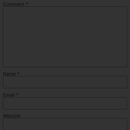
Comment
*
Name
*
Email
*
Website