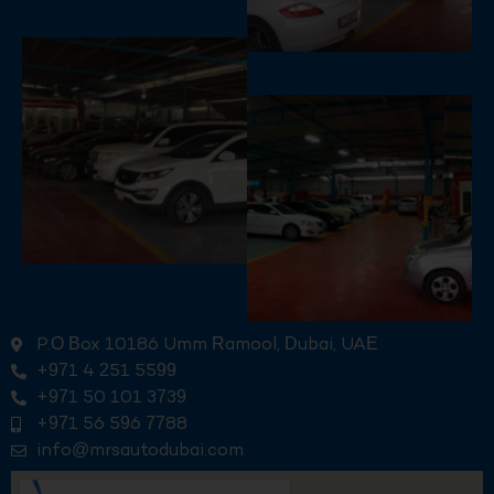
P.O Box 10186 Umm Ramool, Dubai, UAE
+971 4 251 5599
+971 50 101 3739
+971 56 596 7788
info@mrsautodubai.com