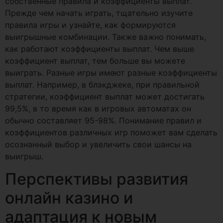
собственные правила и коэффициенты выплат.
Прежде чем начать играть, тщательно изучите
правила игры и узнайте, как формируются
выигрышные комбинации. Также важно понимать,
как работают коэффициенты выплат. Чем выше
коэффициент выплат, тем больше вы можете
выиграть. Разные игры имеют разные коэффициенты
выплат. Например, в блэкджеке, при правильной
стратегии, коэффициент выплат может достигать
99,5%, в то время как в игровых автоматах он
обычно составляет 95-98%. Понимание правил и
коэффициентов различных игр поможет вам сделать
осознанный выбор и увеличить свои шансы на
выигрыш.
Перспективы развития
онлайн казино и
адаптация к новым