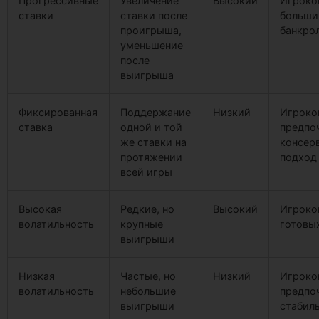
Прогрессивные
Увеличение
Высокий
Игроко
ставки
ставки после
больш
проигрыша,
банкро
уменьшение
после
выигрыша
Фиксированная
Поддержание
Низкий
Игроко
ставка
одной и той
предпо
же ставки на
консер
протяжении
подход
всей игры
Высокая
Редкие, но
Высокий
Игроко
волатильность
крупные
готовых
выигрыши
Низкая
Частые, но
Низкий
Игроко
волатильность
небольшие
предпо
выигрыши
стабил