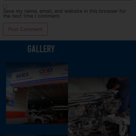
Save my name, email, and website in this browser for
the next time I comment.
Gallery