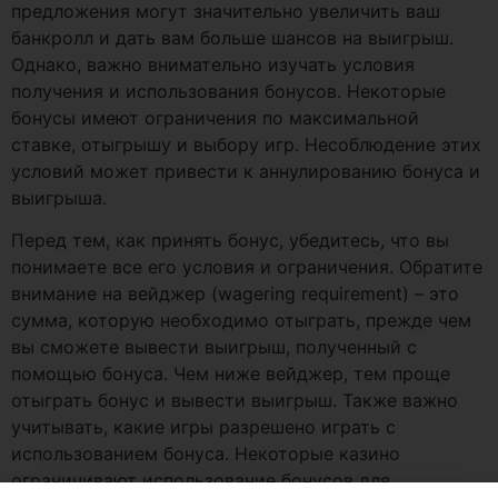
предложения могут значительно увеличить ваш
банкролл и дать вам больше шансов на выигрыш.
Однако, важно внимательно изучать условия
получения и использования бонусов. Некоторые
бонусы имеют ограничения по максимальной
ставке, отыгрышу и выбору игр. Несоблюдение этих
условий может привести к аннулированию бонуса и
выигрыша.
Перед тем, как принять бонус, убедитесь, что вы
понимаете все его условия и ограничения. Обратите
внимание на вейджер (wagering requirement) – это
сумма, которую необходимо отыграть, прежде чем
вы сможете вывести выигрыш, полученный с
помощью бонуса. Чем ниже вейджер, тем проще
отыграть бонус и вывести выигрыш. Также важно
учитывать, какие игры разрешено играть с
использованием бонуса. Некоторые казино
ограничивают использование бонусов для