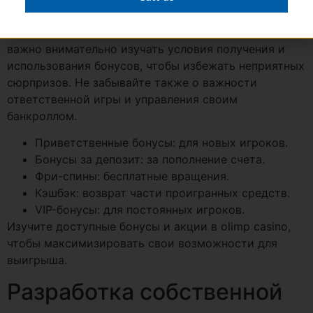
отличный способ увеличить свой банкролл и
получить больше шансов на выигрыш. Однако,
важно внимательно изучать условия получения и
использования бонусов, чтобы избежать неприятных
сюрпризов. Не забывайте также о важности
ответственной игры и управления своим
банкроллом.
Приветственные бонусы: для новых игроков.
Бонусы за депозит: за пополнение счета.
Фри-спины: бесплатные вращения.
Кэшбэк: возврат части проигранных средств.
VIP-бонусы: для постоянных игроков.
Изучите доступные бонусы и акции в olimp casino,
чтобы максимизировать свои возможности для
выигрыша.
Разработка собственной