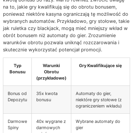
na to, jakie gry kwalifikują się do obrotu bonusem,
ponieważ niektóre kasyna ograniczają tę możliwość do
wybranych automatów. Przykładowo, gry stołowe, takie
jak ruletka czy blackjack, mogą mieć mniejszy wkład w
obrót bonusem niż automaty do gier. Zrozumienie
warunków obrotu pozwala uniknąć rozczarowania i
skutecznie wykorzystać potencjał promocji.
Typ
Warunki
Gry Kwalifikujące się
Bonusu
Obrotu
(przykładowe)
Bonus od
35x kwota
Automaty do gier,
Depozytu
bonusu
niektóre gry stołowe (z
ograniczeniem wkładu)
Darmowe
40x wygrane z
Wybrane automaty do
Spiny
darmowych
gier