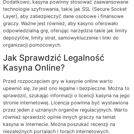
Dodatkowo, kasyna powinny stosować zaawansowane
technologie szyfrowania, takie jak SSL (Secure Socket
Layer), aby zabezpieczyć dane osobowe i finansowe
graczy. Ważne jest również, aby kasyno oferowało
odpowiedzialną grę, oferując narzędzia takie jak limity
depozytów, limity strat, samowykluczenie i linki do
organizacji pomocowych.
Jak Sprawdzić Legalność
Kasyna Online?
Przed rozpoczęciem gry w kasynie online warto
upewnić się, że jest ono legalne i bezpieczne. Można to
sprawdzić, szukając informacji o licencji kasyna na jego
stronie internetowej. Licencja powinna być wystawiona
przez jeden z uznanych organów regulacyjnych. Warto
również sprawdzić opinie innych graczy na temat
kasyna w internecie. Można poszukać recenzji na
niezależnych portalach i forach internetowych.