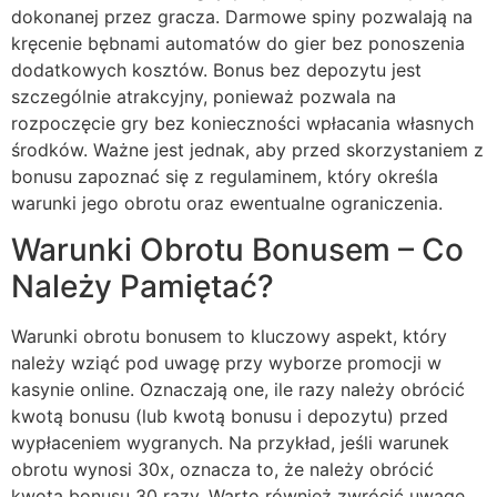
dokonanej przez gracza. Darmowe spiny pozwalają na
kręcenie bębnami automatów do gier bez ponoszenia
dodatkowych kosztów. Bonus bez depozytu jest
szczególnie atrakcyjny, ponieważ pozwala na
rozpoczęcie gry bez konieczności wpłacania własnych
środków. Ważne jest jednak, aby przed skorzystaniem z
bonusu zapoznać się z regulaminem, który określa
warunki jego obrotu oraz ewentualne ograniczenia.
Warunki Obrotu Bonusem – Co
Należy Pamiętać?
Warunki obrotu bonusem to kluczowy aspekt, który
należy wziąć pod uwagę przy wyborze promocji w
kasynie online. Oznaczają one, ile razy należy obrócić
kwotą bonusu (lub kwotą bonusu i depozytu) przed
wypłaceniem wygranych. Na przykład, jeśli warunek
obrotu wynosi 30x, oznacza to, że należy obrócić
kwotą bonusu 30 razy. Warto również zwrócić uwagę