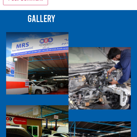
Gallery