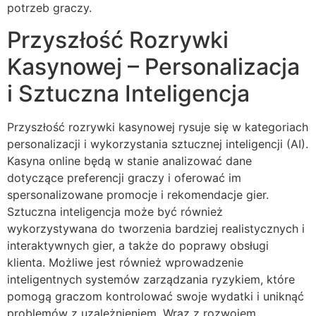
potrzeb graczy.
Przyszłość Rozrywki
Kasynowej – Personalizacja
i Sztuczna Inteligencja
Przyszłość rozrywki kasynowej rysuje się w kategoriach
personalizacji i wykorzystania sztucznej inteligencji (AI).
Kasyna online będą w stanie analizować dane
dotyczące preferencji graczy i oferować im
spersonalizowane promocje i rekomendacje gier.
Sztuczna inteligencja może być również
wykorzystywana do tworzenia bardziej realistycznych i
interaktywnych gier, a także do poprawy obsługi
klienta. Możliwe jest również wprowadzenie
inteligentnych systemów zarządzania ryzykiem, które
pomogą graczom kontrolować swoje wydatki i uniknąć
problemów z uzależnieniem. Wraz z rozwojem