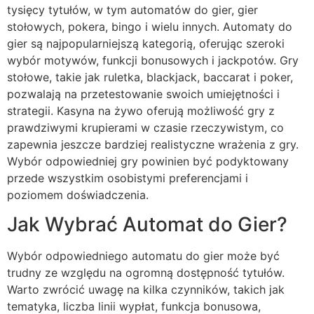
tysięcy tytułów, w tym automatów do gier, gier
stołowych, pokera, bingo i wielu innych. Automaty do
gier są najpopularniejszą kategorią, oferując szeroki
wybór motywów, funkcji bonusowych i jackpotów. Gry
stołowe, takie jak ruletka, blackjack, baccarat i poker,
pozwalają na przetestowanie swoich umiejętności i
strategii. Kasyna na żywo oferują możliwość gry z
prawdziwymi krupierami w czasie rzeczywistym, co
zapewnia jeszcze bardziej realistyczne wrażenia z gry.
Wybór odpowiedniej gry powinien być podyktowany
przede wszystkim osobistymi preferencjami i
poziomem doświadczenia.
Jak Wybrać Automat do Gier?
Wybór odpowiedniego automatu do gier może być
trudny ze względu na ogromną dostępność tytułów.
Warto zwrócić uwagę na kilka czynników, takich jak
tematyka, liczba linii wypłat, funkcja bonusowa,