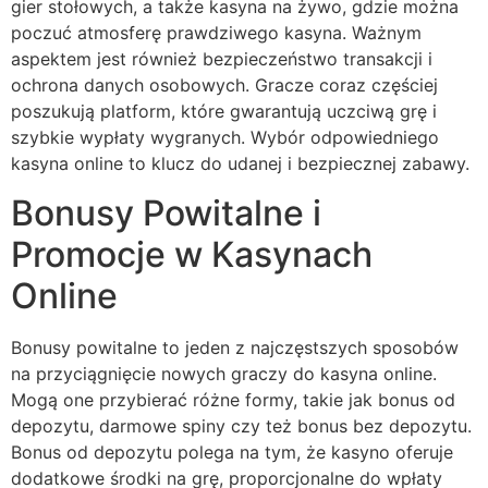
gier stołowych, a także kasyna na żywo, gdzie można
poczuć atmosferę prawdziwego kasyna. Ważnym
aspektem jest również bezpieczeństwo transakcji i
ochrona danych osobowych. Gracze coraz częściej
poszukują platform, które gwarantują uczciwą grę i
szybkie wypłaty wygranych. Wybór odpowiedniego
kasyna online to klucz do udanej i bezpiecznej zabawy.
Bonusy Powitalne i
Promocje w Kasynach
Online
Bonusy powitalne to jeden z najczęstszych sposobów
na przyciągnięcie nowych graczy do kasyna online.
Mogą one przybierać różne formy, takie jak bonus od
depozytu, darmowe spiny czy też bonus bez depozytu.
Bonus od depozytu polega na tym, że kasyno oferuje
dodatkowe środki na grę, proporcjonalne do wpłaty