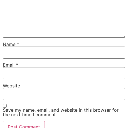
Name
*
Email
*
Website
Save my name, email, and website in this browser for
the next time I comment.