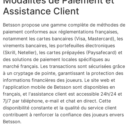
Modalités de Paiement et
Assistance Client
Betsson propose une gamme complète de méthodes de
paiement conformes aux réglementations françaises,
notamment les cartes bancaires (Visa, Mastercard), les
virements bancaires, les portefeuilles électroniques
(Skrill, Neteller), les cartes prépayées (Paysafecard) et
des solutions de paiement locales spécifiques au
marché français. Les transactions sont sécurisées grâce
à un cryptage de pointe, garantissant la protection des
informations financières des joueurs. Le site web et
l'application mobile de Betsson sont disponibles en
français, et l'assistance client est accessible 24h/24 et
7j/7 par téléphone, e-mail et chat en direct. Cette
disponibilité constante et la qualité du service client
contribuent à renforcer la confiance des joueurs envers
Betsson.