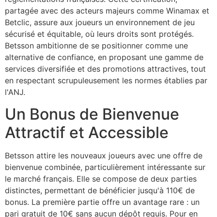
partagée avec des acteurs majeurs comme Winamax et
Betclic, assure aux joueurs un environnement de jeu
sécurisé et équitable, où leurs droits sont protégés.
Betsson ambitionne de se positionner comme une
alternative de confiance, en proposant une gamme de
services diversifiée et des promotions attractives, tout
en respectant scrupuleusement les normes établies par
l'ANJ.
Un Bonus de Bienvenue
Attractif et Accessible
Betsson attire les nouveaux joueurs avec une offre de
bienvenue combinée, particulièrement intéressante sur
le marché français. Elle se compose de deux parties
distinctes, permettant de bénéficier jusqu'à 110€ de
bonus. La première partie offre un avantage rare : un
pari gratuit de 10€ sans aucun dépôt requis. Pour en