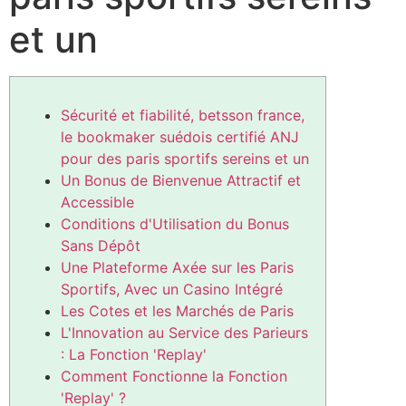
et un
Sécurité et fiabilité, betsson france,
le bookmaker suédois certifié ANJ
pour des paris sportifs sereins et un
Un Bonus de Bienvenue Attractif et
Accessible
Conditions d'Utilisation du Bonus
Sans Dépôt
Une Plateforme Axée sur les Paris
Sportifs, Avec un Casino Intégré
Les Cotes et les Marchés de Paris
L'Innovation au Service des Parieurs
: La Fonction 'Replay'
Comment Fonctionne la Fonction
'Replay' ?