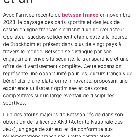
Avec l'arrivée récente de
betsson france
en novembre
2023, le paysage des paris sportifs et des jeux de
casino en ligne français s'enrichit d'un nouvel acteur.
Opérateur suédois solidement établi, coté à la bourse
de Stockholm et présent dans plus de vingt pays à
travers le monde, Betsson se distingue par son
engagement envers la sécurité, la transparence et une
offre de divertissement complète. Cette expansion
représente une opportunité pour les joueurs français de
bénéficier d'une plateforme innovante, proposant une
expérience utilisateur optimisée et des cotes
compétitives sur un large éventail de disciplines
sportives.
L'un des atouts majeurs de Betsson réside dans son
obtention de la licence ANJ (Autorité Nationale des
Jeux), un gage de sérieux et de conformité aux
réglementations françaises. Cette certification,