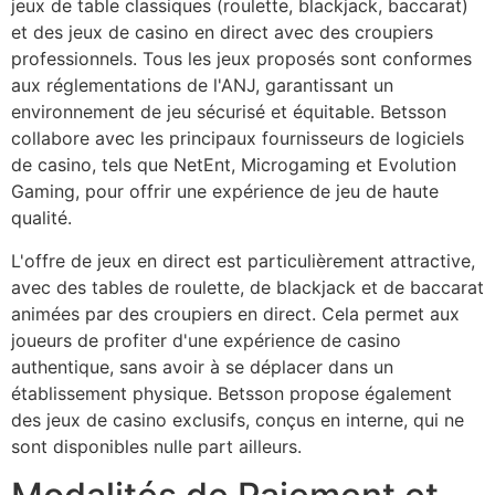
jeux de table classiques (roulette, blackjack, baccarat)
et des jeux de casino en direct avec des croupiers
professionnels. Tous les jeux proposés sont conformes
aux réglementations de l'ANJ, garantissant un
environnement de jeu sécurisé et équitable. Betsson
collabore avec les principaux fournisseurs de logiciels
de casino, tels que NetEnt, Microgaming et Evolution
Gaming, pour offrir une expérience de jeu de haute
qualité.
L'offre de jeux en direct est particulièrement attractive,
avec des tables de roulette, de blackjack et de baccarat
animées par des croupiers en direct. Cela permet aux
joueurs de profiter d'une expérience de casino
authentique, sans avoir à se déplacer dans un
établissement physique. Betsson propose également
des jeux de casino exclusifs, conçus en interne, qui ne
sont disponibles nulle part ailleurs.