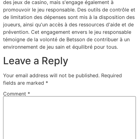
des jeux de casino, mais s'engage également à
promouvoir le jeu responsable. Des outils de contrôle et
de limitation des dépenses sont mis à la disposition des
joueurs, ainsi qu'un accès à des ressources d'aide et de
prévention. Cet engagement envers le jeu responsable
témoigne de la volonté de Betsson de contribuer à un
environnement de jeu sain et équilibré pour tous.
Leave a Reply
Your email address will not be published.
Required
fields are marked
*
Comment
*