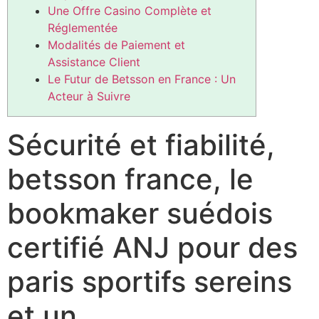
Une Offre Casino Complète et
Réglementée
Modalités de Paiement et
Assistance Client
Le Futur de Betsson en France : Un
Acteur à Suivre
Sécurité et fiabilité,
betsson france, le
bookmaker suédois
certifié ANJ pour des
paris sportifs sereins
et un