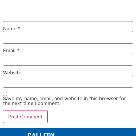
Name
*
Email
*
Website
Save my name, email, and website in this browser for
the next time I comment.
Gallery