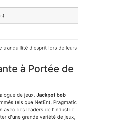
s)
tranquillité d'esprit lors de leurs
ante à Portée de
atalogue de jeux.
Jackpot bob
nommés tels que NetEnt, Pragmatic
 avec des leaders de l'industrie
iter d'une grande variété de jeux,