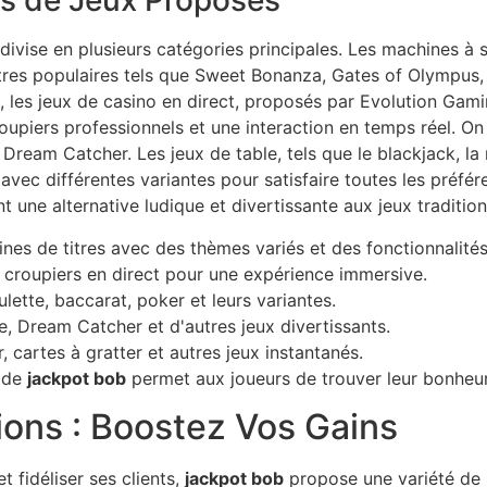
es de Jeux Proposés
divise en plusieurs catégories principales. Les machines à s
itres populaires tels que Sweet Bonanza, Gates of Olympus,
, les jeux de casino en direct, proposés par Evolution Gami
roupiers professionnels et une interaction en temps réel. 
Dream Catcher. Les jeux de table, tels que le blackjack, la r
avec différentes variantes pour satisfaire toutes les préfér
une alternative ludique et divertissante aux jeux tradition
nes de titres avec des thèmes variés et des fonctionnalités
 croupiers en direct pour une expérience immersive.
ulette, baccarat, poker et leurs variantes.
 Dream Catcher et d'autres jeux divertissants.
 cartes à gratter et autres jeux instantanés.
x de
jackpot bob
permet aux joueurs de trouver leur bonheur e
ons : Boostez Vos Gains
t fidéliser ses clients,
jackpot bob
propose une variété de