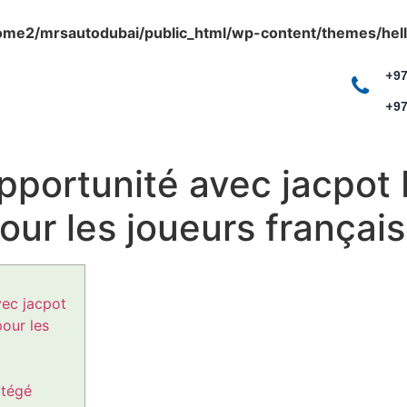
ome2/mrsautodubai/public_html/wp-content/themes/hell
+97
+97
portunité avec jacpot 
pour les joueurs français
vec jacpot
pour les
otégé