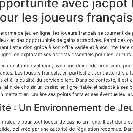
portunité avec jacpot 
pour les joueurs français
eforme de jeu en ligne, les joueurs français se tournent de 
jeux et des opportunités de gains attractives. Parmi ces o
ant l'attention grâce à son offre variée et à son interface 
 ligne, en explorant ses aspects essentiels pour les joueur
t en constante évolution, avec une demande croissante pou
antes. Les joueurs français, en particulier, sont attentifs à 
t à la qualité du service client. Dans ce contexte, il est c
s, afin de choisir un casino en ligne fiable et adapté à ses 
en mettant en lumière ses points forts et ses éventuelles la
ité : Un Environnement de Je
majeure pour tout joueur de casino en ligne. Il est donc ess
alide, délivrée par une autorité de régulation reconnue. Da