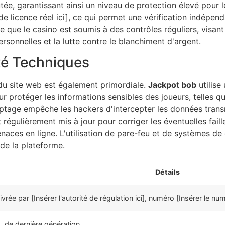
utée, garantissant ainsi un niveau de protection élevé pour 
de licence réel ici], ce qui permet une vérification indépenda
e que le casino est soumis à des contrôles réguliers, visant
rsonnelles et la lutte contre le blanchiment d'argent.
té Techniques
é du site web est également primordiale.
Jackpot bob
utilise
r protéger les informations sensibles des joueurs, telles q
ptage empêche les hackers d'intercepter les données transm
 régulièrement mis à jour pour corriger les éventuelles faill
naces en ligne. L'utilisation de pare-feu et de systèmes de 
 de la plateforme.
Détails
ivrée par [Insérer l'autorité de régulation ici], numéro [Insérer le num
 de dernière génération