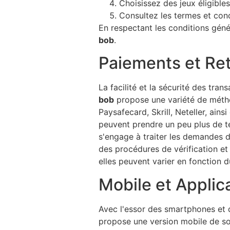
Choisissez des jeux éligible
Consultez les termes et con
En respectant les conditions géné
bob
.
Paiements et Ret
La facilité et la sécurité des tra
bob
propose une variété de métho
Paysafecard, Skrill, Neteller, ain
peuvent prendre un peu plus de t
s'engage à traiter les demandes de
des procédures de vérification et
elles peuvent varier en fonction 
Mobile et Applic
Avec l'essor des smartphones et d
propose une version mobile de son