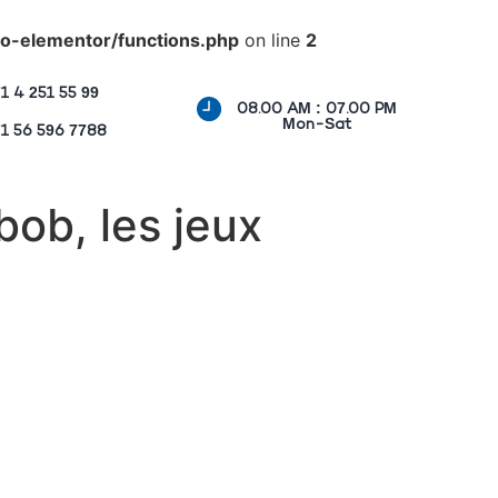
o-elementor/functions.php
on line
2
1 4 251 55 99
08.00 AM : 07.00 PM
Mon-Sat
1 56 596 7788
bob, les jeux