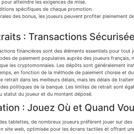
s pour atteindre les exigences de mise.
ditions spécifiques de chaque promotion.
rales des bonus, les joueurs peuvent profiter pleinement d
raits : Transactions Sécurisé
nsactions financières sont des éléments essentiels pour tout 
des de paiement populaires auprès des joueurs français, 
si que les cryptomonnaies. Les dépôts sont généralement inst
emps, en fonction de la méthode de paiement choisie et d
 retrait dans les meilleurs délais, mais les délais de trait
 des politiques de la banque. Les limites de retrait sont é
du statut du joueur et du montant déposé.
ation : Jouez Où et Quand Vo
es tablettes, de nombreux joueurs préfèrent jouer sur des
 site web, optimisée pour les écrans tactiles et offrant une