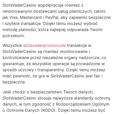
SlotsVaderCasino współpracuje również z
renomowanymi dostawcami usług płatniczych, takimi
jak Visa, Mastercard i PayPal, aby zapewnić bezpieczne
i szybkie transakcje. Dzięki temu możesz wybrać
metodę płatności, która najlepiej odpowiada Twoim
potrzebom.
Wszystkie
slotsvaderpromocode
transakcje w
SlotsVaderCasino są również monitorowane i
kontrolowane przez niezależne organy nadzorcze, co
gwarantuje, że wszystkie operacje są prowadzone w
sposób uczciwy i transparentny. Dzięki temu możesz
mieć pewność, że gra w SlotsVaderCasino jest fair i
bezpieczna.
Jeśli chodzi o bezpieczeństwo Twoich danych,
SlotsVaderCasino stosuje najwyższe standardy ochrony
danych, w tym zgodność z Rozporządzeniem Ogólnym
o Ochronie Danych (RODO). Dzięki temu możesz być