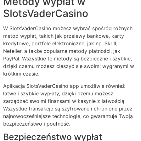
Metody wypłat w
SlotsVaderCasino
W SlotsVaderCasino możesz wybrać spośród różnych
metod wypłat, takich jak przelewy bankowe, karty
kredytowe, portfele elektroniczne, jak np. Skrill,
Neteller, a także popularne metody płatności, jak
PayPal. Wszystkie te metody są bezpieczne i szybkie,
dzięki czemu możesz cieszyć się swoimi wygranymi w
krótkim czasie.
Aplikacja SlotsVaderCasino app umożliwia również
łatwe i szybkie wypłaty, dzięki czemu możesz
zarządzać swoimi finansami w kasynie z łatwością.
Wszystkie transakcje są szyfrowane i chronione przez
najnowocześniejsze technologie, co gwarantuje Twoją
bezpieczeństwo i poufność.
Bezpieczeństwo wypłat