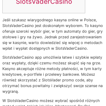
SlotsVaderCasino
Jeśli szukasz wiarygodnego kasyna online w Polsce,
SlotsVaderCasino jest doskonałym wyborem. To kasyno
oferuje szeroki wybór gier, w tym automaty do gier, gry
stołowe i gry na żywo. Jednak przed zarejestrowaniem
się w kasynie, warto dowiedzieć się więcej o metodach
wpłat i wypłat dostępnych w SlotsVaderCasino.
SlotsVaderCasino app umożliwia łatwe i szybkie wpłaty
oraz wypłaty, dzięki czemu możesz skupić się na grze.
Kasyno akceptuje różne metody płatności, w tym karty
kredytowe, e-portfele i przelewy bankowe. Możesz
również skorzystać z SlotsVader promo code, aby
otrzymać bonus powitalny i zwiększyć swoje szanse na
wygraną.
W SlotsVaderCasino możesz wybrać spośród różnych