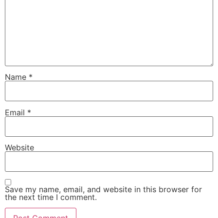
Name
*
Email
*
Website
Save my name, email, and website in this browser for
the next time I comment.