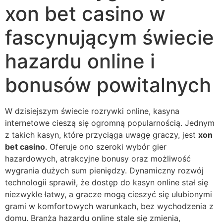
xon bet casino w
fascynującym świecie
hazardu online i
bonusów powitalnych
W dzisiejszym świecie rozrywki online, kasyna
internetowe cieszą się ogromną popularnością. Jednym
z takich kasyn, które przyciąga uwagę graczy, jest
xon
bet casino
. Oferuje ono szeroki wybór gier
hazardowych, atrakcyjne bonusy oraz możliwość
wygrania dużych sum pieniędzy. Dynamiczny rozwój
technologii sprawił, że dostęp do kasyn online stał się
niezwykle łatwy, a gracze mogą cieszyć się ulubionymi
grami w komfortowych warunkach, bez wychodzenia z
domu. Branża hazardu online stale się zmienia,