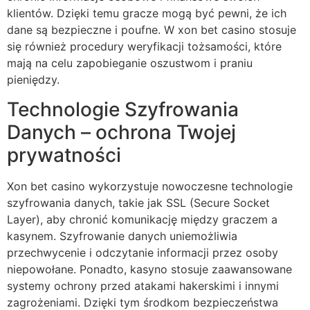
klientów. Dzięki temu gracze mogą być pewni, że ich
dane są bezpieczne i poufne. W xon bet casino stosuje
się również procedury weryfikacji tożsamości, które
mają na celu zapobieganie oszustwom i praniu
pieniędzy.
Technologie Szyfrowania
Danych – ochrona Twojej
prywatności
Xon bet casino wykorzystuje nowoczesne technologie
szyfrowania danych, takie jak SSL (Secure Socket
Layer), aby chronić komunikację między graczem a
kasynem. Szyfrowanie danych uniemożliwia
przechwycenie i odczytanie informacji przez osoby
niepowołane. Ponadto, kasyno stosuje zaawansowane
systemy ochrony przed atakami hakerskimi i innymi
zagrożeniami. Dzięki tym środkom bezpieczeństwa