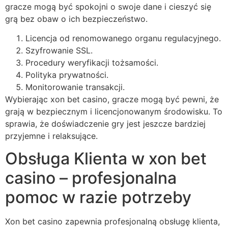
gracze mogą być spokojni o swoje dane i cieszyć się
grą bez obaw o ich bezpieczeństwo.
Licencja od renomowanego organu regulacyjnego.
Szyfrowanie SSL.
Procedury weryfikacji tożsamości.
Polityka prywatności.
Monitorowanie transakcji.
Wybierając xon bet casino, gracze mogą być pewni, że
grają w bezpiecznym i licencjonowanym środowisku. To
sprawia, że doświadczenie gry jest jeszcze bardziej
przyjemne i relaksujące.
Obsługa Klienta w xon bet
casino – profesjonalna
pomoc w razie potrzeby
Xon bet casino zapewnia profesjonalną obsługę klienta,