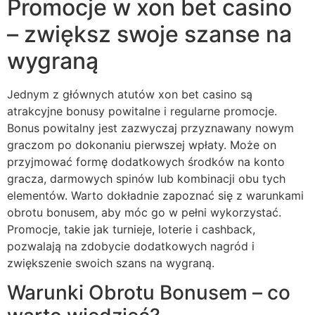
Promocje w xon bet casino
– zwiększ swoje szanse na
wygraną
Jednym z głównych atutów xon bet casino są
atrakcyjne bonusy powitalne i regularne promocje.
Bonus powitalny jest zazwyczaj przyznawany nowym
graczom po dokonaniu pierwszej wpłaty. Może on
przyjmować formę dodatkowych środków na konto
gracza, darmowych spinów lub kombinacji obu tych
elementów. Warto dokładnie zapoznać się z warunkami
obrotu bonusem, aby móc go w pełni wykorzystać.
Promocje, takie jak turnieje, loterie i cashback,
pozwalają na zdobycie dodatkowych nagród i
zwiększenie swoich szans na wygraną.
Warunki Obrotu Bonusem – co