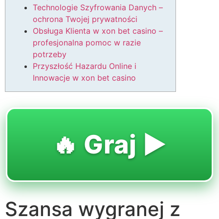
Technologie Szyfrowania Danych –
ochrona Twojej prywatności
Obsługa Klienta w xon bet casino –
profesjonalna pomoc w razie
potrzeby
Przyszłość Hazardu Online i
Innowacje w xon bet casino
🔥 Graj ▶️
Szansa wygranej z