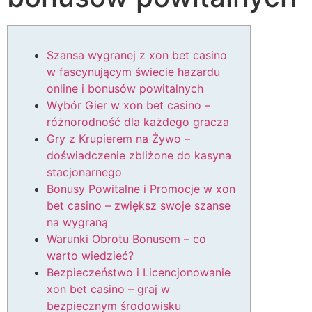
Szansa wygranej z xon bet casino
w fascynującym świecie hazardu
online i bonusów powitalnych
Wybór Gier w xon bet casino –
różnorodność dla każdego gracza
Gry z Krupierem na Żywo –
doświadczenie zbliżone do kasyna
stacjonarnego
Bonusy Powitalne i Promocje w xon
bet casino – zwiększ swoje szanse
na wygraną
Warunki Obrotu Bonusem – co
warto wiedzieć?
Bezpieczeństwo i Licencjonowanie
xon bet casino – graj w
bezpiecznym środowisku