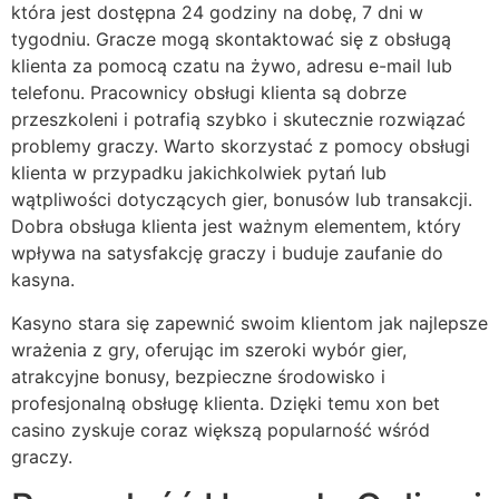
która jest dostępna 24 godziny na dobę, 7 dni w
tygodniu. Gracze mogą skontaktować się z obsługą
klienta za pomocą czatu na żywo, adresu e-mail lub
telefonu. Pracownicy obsługi klienta są dobrze
przeszkoleni i potrafią szybko i skutecznie rozwiązać
problemy graczy. Warto skorzystać z pomocy obsługi
klienta w przypadku jakichkolwiek pytań lub
wątpliwości dotyczących gier, bonusów lub transakcji.
Dobra obsługa klienta jest ważnym elementem, który
wpływa na satysfakcję graczy i buduje zaufanie do
kasyna.
Kasyno stara się zapewnić swoim klientom jak najlepsze
wrażenia z gry, oferując im szeroki wybór gier,
atrakcyjne bonusy, bezpieczne środowisko i
profesjonalną obsługę klienta. Dzięki temu xon bet
casino zyskuje coraz większą popularność wśród
graczy.