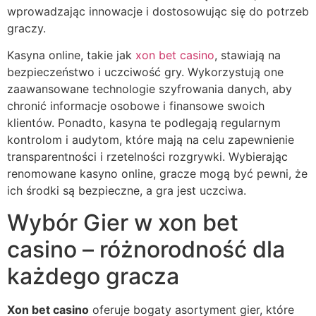
wprowadzając innowacje i dostosowując się do potrzeb
graczy.
Kasyna online, takie jak
xon bet casino
, stawiają na
bezpieczeństwo i uczciwość gry. Wykorzystują one
zaawansowane technologie szyfrowania danych, aby
chronić informacje osobowe i finansowe swoich
klientów. Ponadto, kasyna te podlegają regularnym
kontrolom i audytom, które mają na celu zapewnienie
transparentności i rzetelności rozgrywki. Wybierając
renomowane kasyno online, gracze mogą być pewni, że
ich środki są bezpieczne, a gra jest uczciwa.
Wybór Gier w xon bet
casino – różnorodność dla
każdego gracza
Xon bet casino
oferuje bogaty asortyment gier, które