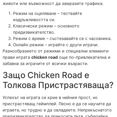
животи или възможност да замразите трафика.
Режим на оцеляване – тествайте
издръжливостта си.
Класически режим – основното
предизвикателство.
Режим с време – състезавайте се с часовника.
Онлайн режим – играйте с други играчи.
Разнообразието от режими и специални елементи
прави играта
chicken road
още по-привлекателна и
забавна за играчите от всички възрасти.
Защо Chicken Road е
Толкова Пристрастяваща?
Успехът на играта се крие в нейния прост, но
пристрастяващ геймплей. Лесно е да се научите да
играете, но трудно е да овладеете. Непрекъснатото
предизвикателство да прекосите пътя, събирайки