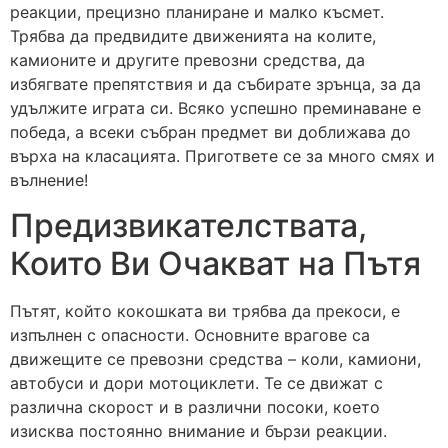
реакции, прецизно планиране и малко късмет.
Трябва да предвидите движенията на колите,
камионите и другите превозни средства, да
избягвате препятствия и да събирате зрънца, за да
удължите играта си. Всяко успешно преминаване е
победа, а всеки събран предмет ви доближава до
върха на класацията. Пригответе се за много смях и
вълнение!
Предизвикателствата,
Които Ви Очакват на Пътя
Пътят, който кокошката ви трябва да прекоси, е
изпълнен с опасности. Основните врагове са
движещите се превозни средства – коли, камиони,
автобуси и дори мотоциклети. Те се движат с
различна скорост и в различни посоки, което
изисква постоянно внимание и бързи реакции.