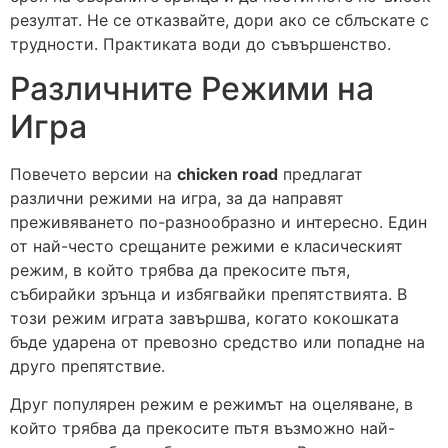
резултат. Не се отказвайте, дори ако се сблъскате с
40+ Years of Experience
трудности. Практиката води до съвършенство.
21 Point Checkup
Различните Режими на
100% Genuine Spareparts
Professionally Trained Experts
Игра
24*7 Road Assistance
Повечето версии на
chicken road
предлагат
Whatsapp us
различни режими на игра, за да направят
преживяването по-разнообразно и интересно. Един
от най-често срещаните режими е класическият
Call us
режим, в който трябва да прекосите пътя,
събирайки зрънца и избягвайки препятствията. В
този режим играта завършва, когато кокошката
бъде ударена от превозно средство или попадне на
друго препятствие.
Друг популярен режим е режимът на оцеляване, в
който трябва да прекосите пътя възможно най-