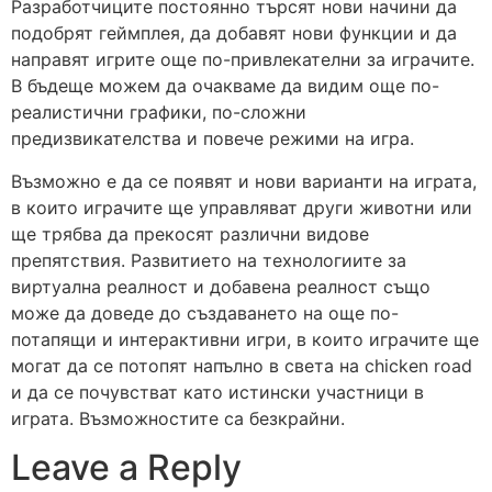
Разработчиците постоянно търсят нови начини да
подобрят геймплея, да добавят нови функции и да
направят игрите още по-привлекателни за играчите.
В бъдеще можем да очакваме да видим още по-
реалистични графики, по-сложни
предизвикателства и повече режими на игра.
Възможно е да се появят и нови варианти на играта,
в които играчите ще управляват други животни или
ще трябва да прекосят различни видове
препятствия. Развитието на технологиите за
виртуална реалност и добавена реалност също
може да доведе до създаването на още по-
потапящи и интерактивни игри, в които играчите ще
могат да се потопят напълно в света на chicken road
и да се почувстват като истински участници в
играта. Възможностите са безкрайни.
Leave a Reply