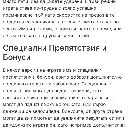
много пъти, без да бъдете ударени. В този режим
играта става по-трудна с всяко успешно
преминаване, тъй като скоростта на превозните
средства се увеличава, а препятствията стават по-
чести. Има и режими, в които играете с време, или
се състезавате с други играчи онлайн.
Специални Препятствия и
Бонуси
В някои версии на играта има и специални
препятствия и бонуси, които добавят допълнително
предизвикателство и забавление. Специалните
препятствия могат да бъдат различни, като
например движещи се камиони с товари, които
могат да паднат върху кокошката, или бързо
движещи се велосипеди. Бонусите, от друга страна,
могат да ви помогнат да увеличите резултата си или
да удължите играта си, като например допълнителни