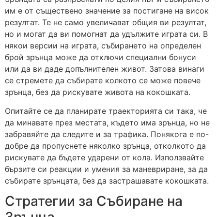
им е от съществено значение за постигане на висок
резултат. Те не само увеличават общия ви резултат,
но и могат да ви помогнат да удължите играта си. В
някои версии на играта, събирането на определен
брой зрънца може да отключи специални бонуси
или да ви даде допълнителен живот. Затова винаги
се стремете да събирате колкото се може повече
зрънца, без да рискувате живота на кокошката.
Опитайте се да планирате траекторията си така, че
да минавате през местата, където има зрънца, но не
забравяйте да следите и за трафика. Понякога е по-
добре да пропуснете няколко зрънца, отколкото да
рискувате да бъдете ударени от кола. Използвайте
бързите си реакции и умения за маневриране, за да
събирате зрънцата, без да застрашавате кокошката.
Стратегии за Събиране на