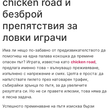
chicken road и
безброй
препятствия за
ловки играчи
Има ли нещо по-забавно от предизвикателството да
помогнеш на една палава кокошка да премине
опасен път? Играта, известна като
chicken road
,
предлага именно това – вълнуващо преживяване,
изпълнено с напрежение и смях. Целта е проста: да
напътствате пилето през натоварен трафик,
събирайки зрънца по пътя, за да увеличите
резултата си. Но не си правете илюзии, това няма да
е лесна задача.
Успешното преминаване на пътя изисква бързи