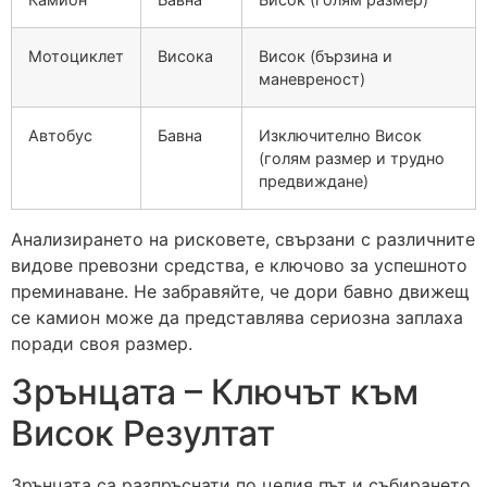
Мотоциклет
Висока
Висок (бързина и
маневреност)
Автобус
Бавна
Изключително Висок
(голям размер и трудно
предвиждане)
Анализирането на рисковете, свързани с различните
видове превозни средства, е ключово за успешното
преминаване. Не забравяйте, че дори бавно движещ
се камион може да представлява сериозна заплаха
поради своя размер.
Зрънцата – Ключът към
Висок Резултат
Зрънцата са разпръснати по целия път и събирането