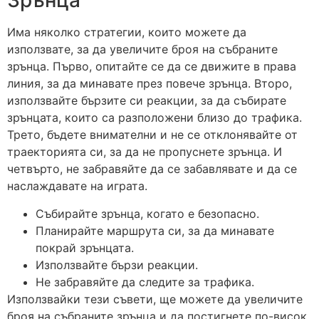
Зрънца
Има няколко стратегии, които можете да
използвате, за да увеличите броя на събраните
зрънца. Първо, опитайте се да се движите в права
линия, за да минавате през повече зрънца. Второ,
използвайте бързите си реакции, за да събирате
зрънцата, които са разположени близо до трафика.
Трето, бъдете внимателни и не се отклонявайте от
траекторията си, за да не пропуснете зрънца. И
четвърто, не забравяйте да се забавлявате и да се
наслаждавате на играта.
Събирайте зрънца, когато е безопасно.
Планирайте маршрута си, за да минавате
покрай зрънцата.
Използвайте бързи реакции.
Не забравяйте да следите за трафика.
Book Appointment Now
Използвайки тези съвети, ще можете да увеличите
броя на събраните зрънца и да постигнете по-висок