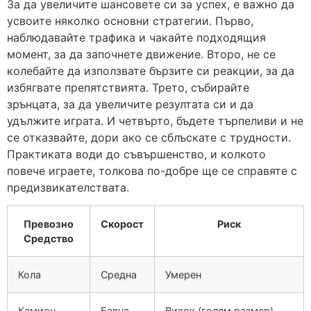
За да увеличите шансовете си за успех, е важно да
усвоите няколко основни стратегии. Първо,
наблюдавайте трафика и чакайте подходящия
момент, за да започнете движение. Второ, не се
колебайте да използвате бързите си реакции, за да
избягвате препятствията. Трето, събирайте
зрънцата, за да увеличите резултата си и да
удължите играта. И четвърто, бъдете търпеливи и не
се отказвайте, дори ако се сблъскате с трудности.
Практиката води до съвършенство, и колкото
повече играете, толкова по-добре ще се справяте с
предизвикателствата.
Превозно
Скорост
Риск
Средство
Кола
Средна
Умерен
Камион
Бавна
Висок (голям размер)