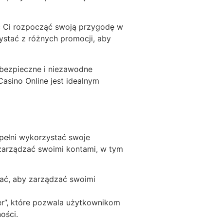
óc Ci rozpocząć swoją przygodę w
ystać z różnych promocji, aby
i bezpieczne i niezawodne
Casino Online jest idealnym
 pełni wykorzystać swoje
 zarządzać swoimi kontami, w tym
tać, aby zarządzać swoimi
ter”, które pozwala użytkownikom
ości.