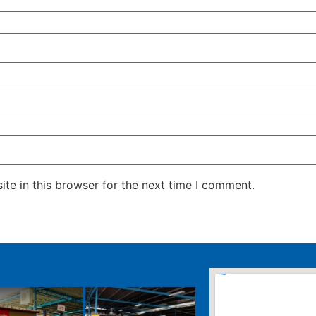
te in this browser for the next time I comment.