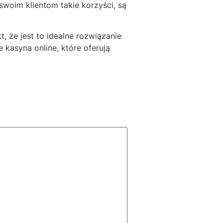
swoim klientom takie korzyści, są
, że jest to idealne rozwiązanie
 kasyna online, które oferują