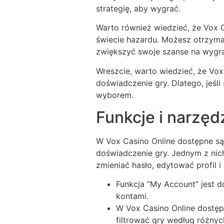
strategię, aby wygrać.
Warto również wiedzieć, że Vox 
świecie hazardu. Możesz otrzyma
zwiększyć swoje szanse na wygr
Wreszcie, warto wiedzieć, że Vox
doświadczenie gry. Dlatego, jeśli
wyborem.
Funkcje i narzęd
W Vox Casino Online dostępne są
doświadczenie gry. Jednym z nic
zmieniać hasło, edytować profil 
Funkcja “My Account” jest 
kontami.
W Vox Casino Online dostępn
filtrować gry według różnych