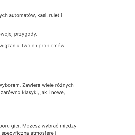
h automatów, kasi, rulet i
swojej przygody.
związaniu Twoich problemów.
m wyborem. Zawiera wiele różnych
zarówno klasyki, jak i nowe,
yboru gier. Możesz wybrać między
ą specyficzną atmosferę i