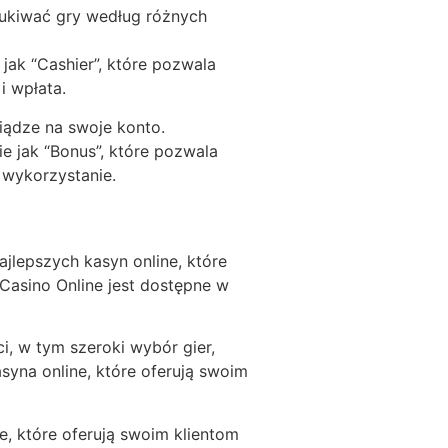
zukiwać gry według różnych
jak “Cashier”, które pozwala
i wpłata.
iądze na swoje konto.
e jak “Bonus”, które pozwala
 wykorzystanie.
ajlepszych kasyn online, które
Casino Online jest dostępne w
i, w tym szeroki wybór gier,
syna online, które oferują swoim
e, które oferują swoim klientom