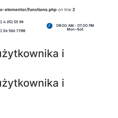
o-elementor/functions.php
on line
2
1 4 251 55 99
08.00 AM : 07.00 PM
Mon-Sat
1 56 596 7788
użytkownika i
użytkownika i