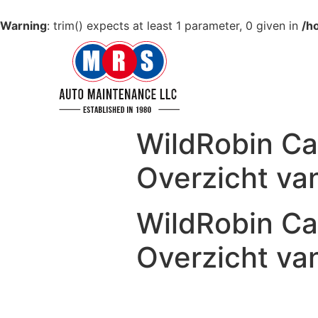
Warning
: trim() expects at least 1 parameter, 0 given in
/h
WildRobin Ca
Overzicht va
WildRobin Ca
Overzicht va