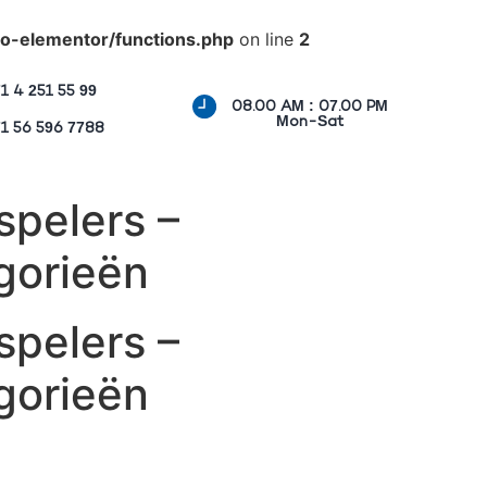
o-elementor/functions.php
on line
2
1 4 251 55 99
08.00 AM : 07.00 PM
Mon-Sat
1 56 596 7788
spelers –
gorieën
spelers –
gorieën