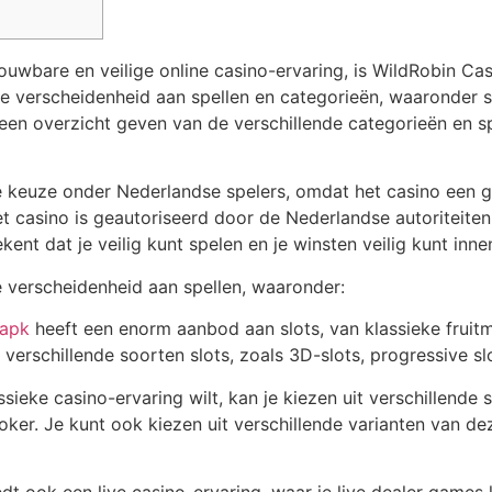
ouwbare en veilige online casino-ervaring, is WildRobin Ca
 verscheidenheid aan spellen en categorieën, waaronder sl
we een overzicht geven van de verschillende categorieën en 
e keuze onder Nederlandse spelers, omdat het casino een go
t casino is geautoriseerd door de Nederlandse autoriteiten
ent dat je veilig kunt spelen en je winsten veilig kunt inne
 verscheidenheid aan spellen, waaronder:
napk
heeft een enorm aanbod aan slots, van klassieke fruit
t verschillende soorten slots, zoals 3D-slots, progressive sl
ssieke casino-ervaring wilt, kan je kiezen uit verschillende
poker. Je kunt ook kiezen uit verschillende varianten van d
dt ook een live casino-ervaring, waar je live dealer games