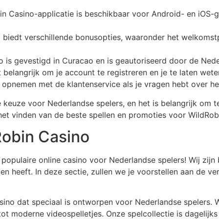
n Casino-applicatie is beschikbaar voor Android- en iOS-g
 biedt verschillende bonusopties, waaronder het welkomstp
o is gevestigd in Curacao en is geautoriseerd door de Neder
 belangrijk om je account te registreren en je te laten wete
 opnemen met de klantenservice als je vragen hebt over het
 keuze voor Nederlandse spelers, en het is belangrijk om t
 het vinden van de beste spellen en promoties voor WildRob
Robin Casino
populaire online casino voor Nederlandse spelers! Wij zijn
n heeft. In deze sectie, zullen we je voorstellen aan de ve
asino dat speciaal is ontworpen voor Nederlandse spelers. 
ot moderne videospelletjes. Onze spelcollectie is dagelijks 