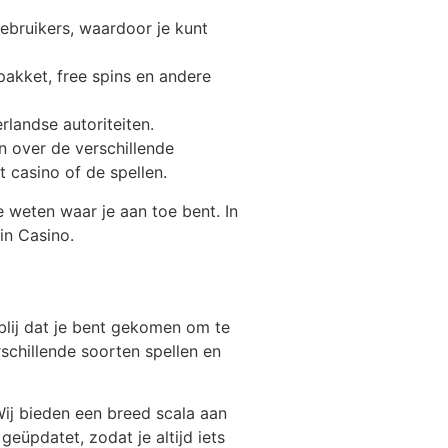
ebruikers, waardoor je kunt
akket, free spins en andere
landse autoriteiten.
n over de verschillende
 casino of de spellen.
e weten waar je aan toe bent. In
in Casino.
 blij dat je bent gekomen om te
rschillende soorten spellen en
Wij bieden een breed scala aan
geüpdatet, zodat je altijd iets