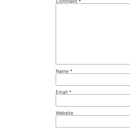
Comment
*
Name
*
Email
*
Website