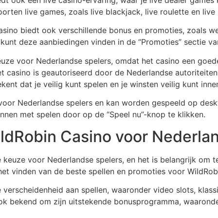
orten live games, zoals live blackjack, live roulette en live
sino biedt ook verschillende bonus en promoties, zoals w
kunt deze aanbiedingen vinden in de “Promoties” sectie va
uze voor Nederlandse spelers, omdat het casino een goede 
t casino is geautoriseerd door de Nederlandse autoriteiten
ent dat je veilig kunt spelen en je winsten veilig kunt inne
voor Nederlandse spelers en kan worden gespeeld op deskt
nnen met spelen door op de “Speel nu”-knop te klikken.
ildRobin Casino voor Nederla
 keuze voor Nederlandse spelers, en het is belangrijk om t
 het vinden van de beste spellen en promoties voor WildRob
 verscheidenheid aan spellen, waaronder video slots, klass
s ook bekend om zijn uitstekende bonusprogramma, waaron