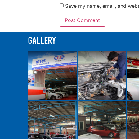
Save my name, email, and websi
Gallery