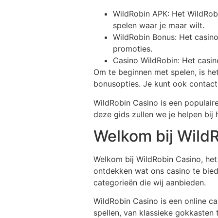
WildRobin APK: Het WildRobi
spelen waar je maar wilt.
WildRobin Bonus: Het casino
promoties.
Casino WildRobin: Het casin
Om te beginnen met spelen, is het
bonusopties. Je kunt ook contact
WildRobin Casino is een populaire
deze gids zullen we je helpen bij
Welkom bij Wild
Welkom bij WildRobin Casino, het 
ontdekken wat ons casino te biede
categorieën die wij aanbieden.
WildRobin Casino is een online c
spellen, van klassieke gokkasten t