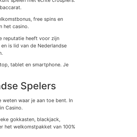
 baccarat.
elkomstbonus, free spins en
n het casino.
reputatie heeft voor zijn
 en is lid van de Nederlandse
n.
op, tablet en smartphone. Je
ndse Spelers
e weten waar je aan toe bent. In
in Casino.
ieke gokkasten, blackjack,
der het welkomstpakket van 100%